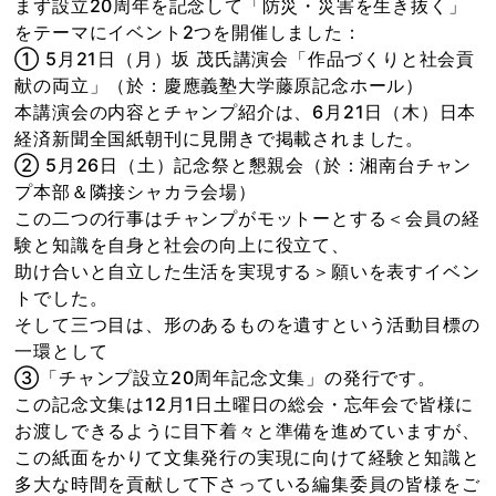
まず設立20周年を記念して「防災・災害を生き抜く」
をテーマにイベント2つを開催しました：
① 5月21日（月）坂 茂氏講演会「作品づくりと社会貢
献の両立」（於：慶應義塾大学藤原記念ホール）
本講演会の内容とチャンプ紹介は、6月21日（木）日本
経済新聞全国紙朝刊に見開きで掲載されました。
② 5月26日（土）記念祭と懇親会（於：湘南台チャン
プ本部＆隣接シャカラ会場）
この二つの行事はチャンプがモットーとする＜会員の経
験と知識を自身と社会の向上に役立て、
助け合いと自立した生活を実現する＞願いを表すイベン
トでした。
そして三つ目は、形のあるものを遺すという活動目標の
一環として
③「チャンプ設立20周年記念文集」の発行です。
この記念文集は12月1日土曜日の総会・忘年会で皆様に
お渡しできるように目下着々と準備を進めていますが、
この紙面をかりて文集発行の実現に向けて経験と知識と
多大な時間を貢献して下さっている編集委員の皆様をご