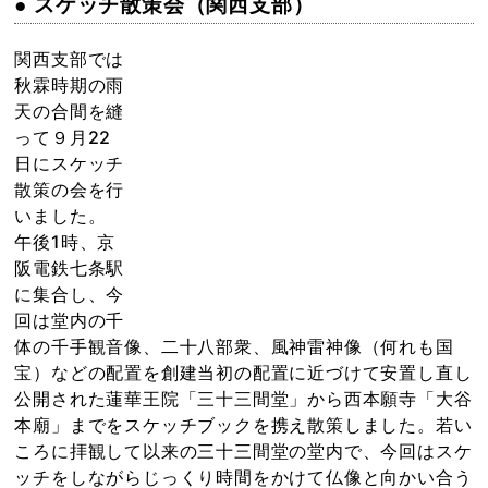
● スケッチ散策会（関西支部）
関西支部では
秋霖時期の雨
天の合間を縫
って９月22
日にスケッチ
散策の会を行
いました。
午後1時、京
阪電鉄七条駅
に集合し、今
回は堂内の千
体の千手観音像、二十八部衆、風神雷神像（何れも国
宝）などの配置を創建当初の配置に近づけて安置し直し
公開された蓮華王院「三十三間堂」から西本願寺「大谷
本廟」までをスケッチブックを携え散策しました。若い
ころに拝観して以来の三十三間堂の堂内で、今回はスケ
ッチをしながらじっくり時間をかけて仏像と向かい合う