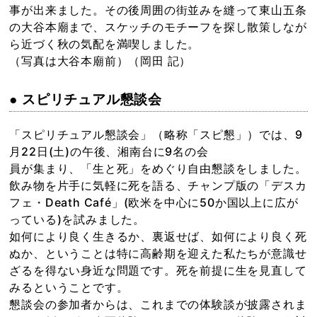
事が出来ました。その後周囲の街並みを縫って東山五条
の大谷本廟まで、スケッチのモチーフを探し散策しなが
ら近づく秋の気配を満喫しました。
（写真は大谷本廟前）（岡田 記）
● スピリチュアル懇談会
「スピリチュアル懇談会」（略称「スピ懇」）では、9
月22日(土)の午後、湘南台に9名の会
員が集まり、「生と死」をめぐり自由懇談をしました。
飲み物を片手に気軽に死を語る、チャンプ版の「デスカ
フェ・Death Café」(欧米を中心に50か国以上に広が
っている)を試みました。
如何により良く生きるか、裏返せば、如何により良く死
ぬか、ということは特に高齢期を迎えた私たちが意識せ
ざるを得ない身近な問題です。死を前提に生を見直して
みるということです。
懇談会の参加者からは、これまでの体験談が披露されま