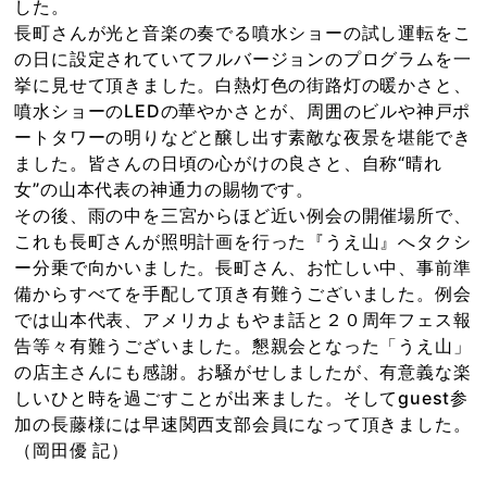
した。
長町さんが光と音楽の奏でる噴水ショーの試し運転をこ
の日に設定されていてフルバージョンのプログラムを一
挙に見せて頂きました。白熱灯色の街路灯の暖かさと、
噴水ショーのLEDの華やかさとが、周囲のビルや神戸ポ
ートタワーの明りなどと醸し出す素敵な夜景を堪能でき
ました。皆さんの日頃の心がけの良さと、自称“晴れ
女”の山本代表の神通力の賜物です。
その後、雨の中を三宮からほど近い例会の開催場所で、
これも長町さんが照明計画を行った『うえ山』へタクシ
ー分乗で向かいました。長町さん、お忙しい中、事前準
備からすべてを手配して頂き有難うございました。例会
では山本代表、アメリカよもやま話と２０周年フェス報
告等々有難うございました。懇親会となった「うえ山」
の店主さんにも感謝。お騒がせしましたが、有意義な楽
しいひと時を過ごすことが出来ました。そしてguest参
加の長藤様には早速関西支部会員になって頂きました。
（岡田優 記）