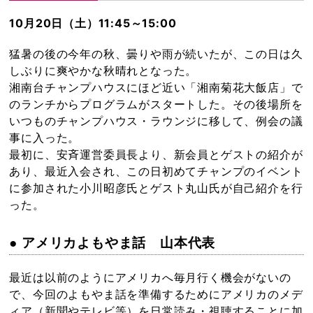
10月20日（土）11:45～15:00
猛暑の後の今年の秋、曇りや雨が続いたが、この日は久
しぶりに爽やかな秋晴れとなった。
湘南台チャンプハウスにほど近い「湘南菊花大飯店」で
のランチからプログラムがスタートした。その後場所を
いつものチャンプハウス・ラウンジに移して、例会の議
事に入った。
最初に、安斉運営委員長より、新会員とゲストの紹介が
あり、最近入会され、この日初めてチャンプのイベント
に参加された小川昭彦氏とゲスト丸山氏が自己紹介を行
った。
● アメリカよもやま話 山本代表
最近は以前のようにアメリカへ毎月行く機会がないの
で、今回のよもやま話を準備するためにアメリカのメデ
ィア（新聞やテレビ等）を日常読み・視聴することに加