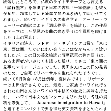
段落したところで、仏教のライトモチーフとも言える
「諸行無常」を象徴する日本の古典「平家物語」を彼女
が多年、精進している薩摩琵琶の弾き語りで聞かせてく
れました。続いて、イギリスの東洋学者、アーサー・ウ
ェーリーの翻訳による「源氏物語」を輪読し、この作品
をテーマにした琵琶の楽曲の弾き語りに全員耳を傾けま
した（上の写真）。
イギリスの詩人、ラドヤード・キプリングは嘗て「東は
東、西は西、たがいにあい会うことはなからん」と詠い
ましたが、この日の英文輪読と薩摩琵琶の弾き語りは、
ある出席者がいみじくも語った通り、まさに「東と西の
見事なマリアージュ」でした。奥田さんはこの日の発表
のため、ご自宅でリハーサルを重ねられたそうです。
続いて9月例会（8月は例年、夏休みです）。リポータ
ーは山田信子さんでした。最近、ご家族でハワイ旅行を
された山田さんはハワイの日本移民の歴史に興味を持た
れ、「ハワイ日本文化センター」を訪れたり、各種の資
料を渉猟して、「Japanese immigration to Hawaii」
と題するコンパクトで要を得た英文資料をまとめられま