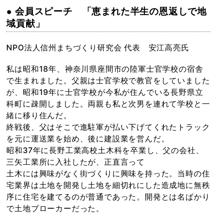
● 会員スピーチ 「恵まれた半生の恩返しで地
域貢献」
NPO法人信州まちづくり研究会 代表 安江高亮氏
私は昭和18年、神奈川県座間市の陸軍士官学校の宿舎
で生まれました。父親は士官学校で教官をしていました
が、昭和19年に士官学校が今私が住んでいる長野県立
科町に疎開しました。両親も私と次男を連れて学校と一
緒に移り住んだ。
終戦後、父はそこで進駐軍が払い下げてくれたトラック
を元に運送業を始め、後に建設業を営んだ。
昭和37年に長野工業高校土木科を卒業し、父の会社、
三矢工業所に入社したが、正直言って
土木には興味がなく街づくりに興味を持った。当時の住
宅業界は土地を開発し土地を細切れにした造成地に無秩
序に住宅を建てるのが普通であった。開発とは名ばかり
で土地ブローカーだった。