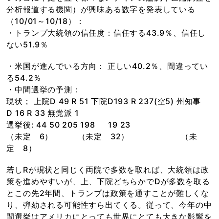
分析報道する機関）が興味ある数字を発表している
（10/01～10/18）：
・トランプ大統領の信任度：信任する43.9％、信任し
ない51.9％
・米国が進んでいる方向： 正しい40.2％、間違ってい
る54.2％
・中間選挙の予測：
現状； 上院D 49 R 51 下院D193 R 237(空5) 州知事
D 16 R 33 無党派 1
選挙後: 44 50 205 198 19 23
（未定 6） （未定 32） （未
定 8）
若しRが現状と同じく両院で多数を取れば、大統領は政
策を進めやすいが、上、下院どちらかでDが多数を取る
とこの先2年間、トランプは政策を通すことが難しくな
り、弾劾される可能性すら出てくる。従って、今年の中
間選挙はアメリカにとっても世界にとても大きな影響を