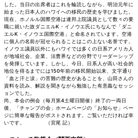
した。当日の出席者はこれを輪読しながら、明治元年に
始まった日本人のハワイへの移民の歴史を学びました。
現在、ホノルル国際空港は連邦上院議員として数々の要
職に就いた故ダニエルK・イノウエ氏にちなんで「ダニ
エルK・イノウエ国際空港」と命名されています。空港
に個人の名前が冠せられることはこの上ない名誉です。
イノウエ議員以外にもハワイでは多くの日系アメリカ人
が地域社会、企業、法曹界などの分野でリーダーシップ
を発揮しています。しかし、今日、日系人が高い社会的
地位を得るまでには150年前の移民開始以来、文字通り
「血と汗と涙」の苦難の歴史があることを、山田さんの
資料を読み、解説を聞きながら勉強した有意義なセッシ
ョンでした。
尚、本会の例会（毎月第4土曜日開催）終了の一両日
後、「チャンプの会」ホームページの「お知らせ」ペー
ジに簡単な報告がポストされます。ご覧いただければ幸
いです。 （宮尾 記）