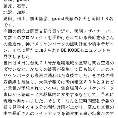
藤原、石部、
北沢、加納、
疋田、稻上、前田隆彦、guest長藤の各氏と岡田１３名
です。
今回の例会は関西支部会員で近年、照明デザイナーとし
て数々のプロジェクトを手掛けられている長町志穂さん
の最近作、神戸メリケンパークの照明計画や噴水デザイ
ン、それに新たに加えられたBE KOBEモニュメントを
見学しました。
当日は４日に台風２１号が近畿地域を直撃し関西空港の
ダウンなど、かなりの被害が発生して日も浅く、このメ
リケンパークも高潮に洗われた直後でした。その後の秋
霖前線も居座り、天気予報では降雨確立８０％ときわど
い天気が予想されている中、集合場所をメリケンパーク
東口から急遽三ノ宮駅構内に変更するなどして、早めに
現地へ向かいました。そして、なんと短時間翌朝予報の
通り見学する４５分の間だけ雨が上がり、済んだ空気の
中で長町さんのライトアップを鑑賞する事が出来たので