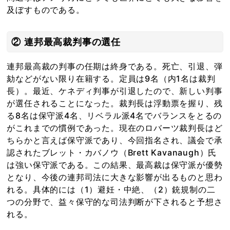
及ぼすものである。
② 連邦最高裁判事の選任
連邦最高裁の判事の任期は終身である。死亡、引退、弾
劾などがない限り在籍する。定員は9名（内1名は裁判
長）。最近、ケネディ判事が引退したので、新しい判事
が選任されることになった。裁判長は浮動票を握り、残
る8名は保守派4名、リベラル派4名でバランスをとるの
がこれまでの慣例であった。現在のロバーツ裁判長はど
ちらかと言えば保守派であり、今回指名され、議会で承
認されたブレット・カバノウ（Brett Kavanaugh）氏
は強い保守派である。この結果、最高裁は保守派が優勢
となり、今後の連邦司法に大きな影響が出るものと思わ
れる。具体的には（1）避妊・中絶、（2）銃規制の二
つの分野で、益々保守的な司法判断が下されると予想さ
れる。