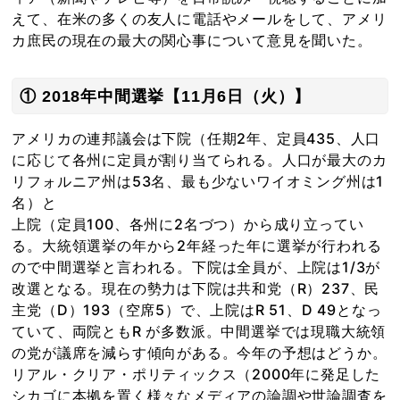
えて、在米の多くの友人に電話やメールをして、アメリ
カ庶民の現在の最大の関心事について意見を聞いた。
① 2018年中間選挙【11月6日（火）】
アメリカの連邦議会は下院（任期2年、定員435、人口
に応じて各州に定員が割り当てられる。人口が最大のカ
リフォルニア州は53名、最も少ないワイオミング州は1
名）と
上院（定員100、各州に2名づつ）から成り立ってい
る。大統領選挙の年から2年経った年に選挙が行われる
ので中間選挙と言われる。下院は全員が、上院は1/3が
改選となる。現在の勢力は下院は共和党（R）237、民
主党（D）193（空席5）で、上院はR 51、D 49となっ
ていて、両院ともR が多数派。中間選挙では現職大統領
の党が議席を減らす傾向がある。今年の予想はどうか。
リアル・クリア・ポリティックス（2000年に発足した
シカゴに本拠を置く様々なメディアの論調や世論調査を