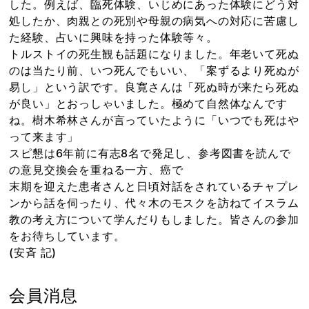
した。例えば、臨死体験、いじめにあった体験にどう対
処したか、肉親との死別や母親の病気への対応に苦慮し
た経験、占いに興味を持った体験等々。
トルストイの死生観も話題になりました。年老いて死ぬ
のは当たり前、いつ死んでもいい、「案ずるより死ぬが
易し」という訳です。良寛さんは「死ぬ時が来たら死ぬ
が良い」とおっしゃいました。極めて自然体なんです
ね。樹木希林さんが言っていたように「いつでも死はや
って来ます」
スピ懇は6年前に有志8名で発足し、参考図書を読んで
の意見交換会を重ねる一方、癌で
末期を迎えた患者さんと日頃対話をされているチャプレ
ンから話を伺ったり、代々木のモスクを訪ねてイスラム
教の考え方について学んだりもしました。皆さんの参加
をお待ちしています。
(安斉 記)
会員消息