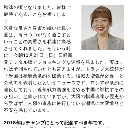
秋涼の頃となりました。皆様ご
健勝であることをお祈りしま
す。
異常な暑さと災害が続いた長い
夏は、毎日つつがなく過ごすと
いうことの貴重さを私達に痛感
させてくれました。そういう時
に、今朝10月21日（日）日経新
聞デジタル版でショッキングな速報を見ました。実はこ
れは予測されていたとも言えますが、トランプ大統領が
「米国は核廃棄条約を破棄する。核戦力増強が必要」と
の意向を表明したというニュースです。ロシアが条約に
違反しており、近年戦力増強を進める中国に対抗するの
が狙い、と書かれていますが、大国の指導者達が歴史か
ら学ばず、人類の進歩に逆行している潮流に大変憤りと
不安を感じています。
2018年はチャンプにとって記念すべき年です。