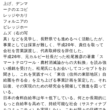
上げ、デンマ
ークのエコビ
レッジやカリ
フォルニアの
ビレッジホー
ムズ（右の写
真）などを見学し、長野県でも進めるべく活動したが、
事業としては採算が難しく、平成20年、責任を取って
会社を営業譲渡し、代表取締役を辞任した。
平成26年、元カルビー社長だった松尾雅彦の著書「ス
マートテロワール・農村消滅論からの大転換」を読み強
い感銘を受けた。松尾氏にもお会いしてコンセプトをお
聞きし、これを実践すべく「東信（信州の東部地区）自
給圏を作る会」を立ち上げる事業計画を策定した。それ
以後、その実現のための研究会を開催して推進を図って
いる。
日本の食料自給率は年々低下している。何とか長期的に
もっと自給率を高めて、持続可能な社会（サスティナブ
ルコミュニティ）を実現したい、これが我々の目標であ