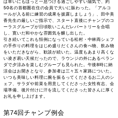
は幸いにもほっと一息つける過ごしやすい陽気で、約
50名の首都圏在住の会員で大いに賑わった。「アルコ
ールが入る前に練習の成果を披露しましょう」、田中美
香先生の厳しいご指示で、スタート直後にチャンプのコ
ーラスグループが日頃歌いこんだレパートリーを合唱
し、寛いだ和やかな雰囲気を醸し出した。
引き続いてこれも恒例になっている松村・中林両シェフ
の手作りの料理をはじめ盛りだくさんの食べ物、飲み物
をいただきながら、歓談が続いた。温度もあまり高くな
い凌ぎ易い天候だったので、ラウンジの外にあるベラン
ダで夕涼みを楽しむグループも見られた。午後8時に納
涼会はお開きとなり、参加者は三々五々家路についた。
いつも美味しい料理に腕を振るってくださるお二人のシ
ェフ、サラダや前菜を用意してくださった女性有志、会
場準備、後片付けに汗を流してくださった皆さんに厚く
お礼を申し上げます。
第74回チャンプ例会