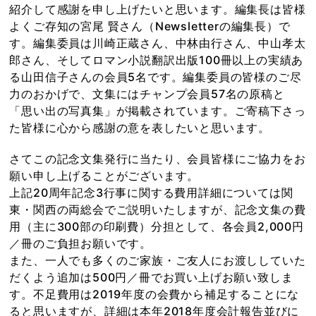
紹介して感謝を申し上げたいと思います。編集長は皆様
よくご存知の宮尾 賢さん（Newsletterの編集長）で
す。編集委員は川崎正蔵さん、中林由行さん、中山孝太
郎さん、そしてロマン小説翻訳出版100冊以上の実績あ
る山田信子さんの会員5名です。編集委員の皆様のご尽
力のおかげで、文集にはチャンプ会員57名の原稿と
「思い出の写真集」が掲載されています。ご寄稿下さっ
た皆様に心から感謝の意を表したいと思います。
さてこの記念文集発行に当たり、会員皆様にご協力をお
願い申し上げることがございます。
上記20周年記念3行事に関する費用詳細については関
東・関西の両総会でご説明いたしますが、記念文集の費
用（主に300部の印刷費）分担として、各会員2,000円
／冊のご負担お願いです。
また、一人でも多くのご家族・ご友人にお渡ししていた
だくよう追加は500円／冊でお買い上げお願い致しま
す。不足費用は2019年度の会費から補足することにな
ると思いますが、詳細は本年2018年度会計報告並びに