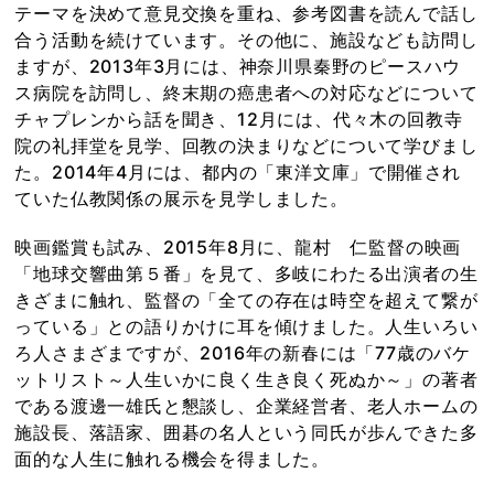
テーマを決めて意見交換を重ね、参考図書を読んで話し
合う活動を続けています。その他に、施設なども訪問し
ますが、2013年3月には、神奈川県秦野のピースハウ
ス病院を訪問し、終末期の癌患者への対応などについて
チャプレンから話を聞き、12月には、代々木の回教寺
院の礼拝堂を見学、回教の決まりなどについて学びまし
た。2014年4月には、都内の「東洋文庫」で開催され
ていた仏教関係の展示を見学しました。
映画鑑賞も試み、2015年8月に、龍村 仁監督の映画
「地球交響曲第５番」を見て、多岐にわたる出演者の生
きざまに触れ、監督の「全ての存在は時空を超えて繋が
っている」との語りかけに耳を傾けました。人生いろい
ろ人さまざまですが、2016年の新春には「77歳のバケ
ットリスト～人生いかに良く生き良く死ぬか～」の著者
である渡邊一雄氏と懇談し、企業経営者、老人ホームの
施設長、落語家、囲碁の名人という同氏が歩んできた多
面的な人生に触れる機会を得ました。