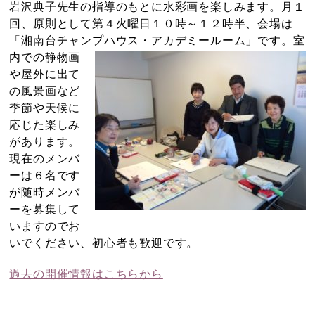
岩沢典子先生の指導のもとに水彩画を楽しみます。月１
回、原則として第４火曜日１０時～１２時半、会場は
「湘南台チャンプハウス・アカデミールーム」で
す。室
内での静物画
や屋外に出て
の風景画など
季節や天候に
応じた楽しみ
があります。
現在のメンバ
ーは６名です
が随時メンバ
ーを募集して
いますのでお
いでください、初心者も歓迎です。
過去の開催情報はこちらから