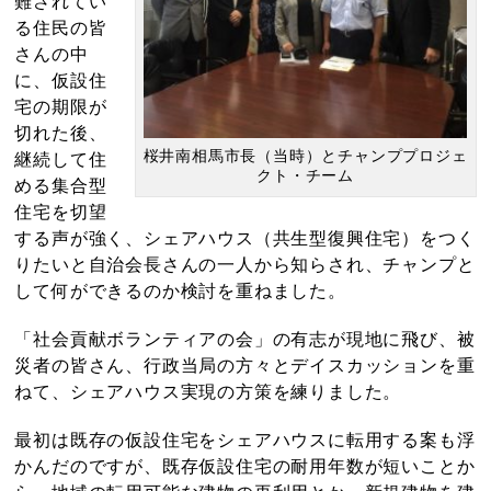
難されてい
る住民の皆
さんの中
に、仮設住
宅の期限が
切れた後、
桜井南相馬市長（当時）とチャンププロジェ
継続して住
クト・チーム
める集合型
住宅を切望
する声が強く、シェアハウス（共生型復興住宅）をつく
りたいと自治会長さんの一人から知らされ、チャンプと
して何ができるのか検討を重ねました。
「社会貢献ボランティアの会」の有志が現地に飛び、被
災者の皆さん、行政当局の方々とデイスカッションを重
ねて、シェアハウス実現の方策を練りました。
最初は既存の仮設住宅をシェアハウスに転用する案も浮
かんだのですが、既存仮設住宅の耐用年数が短いことか