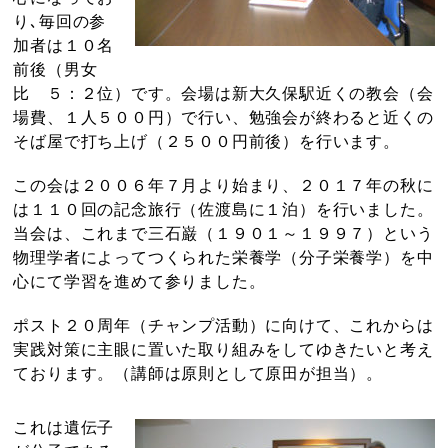
り､毎回の参
加者は１０名
前後（男女
比 ５：２位）です。会場は新大久保駅近くの教会（会
場費、１人５００円）で行い、勉強会が終わると近くの
そば屋で打ち上げ（２５００円前後）を行います。
この会は２００６年７月より始まり、２０１７年の秋に
は１１０回の記念旅行（佐渡島に１泊）を行いました。
当会は、これまで三石巌（１９０１～１９９７）という
物理学者によってつくられた栄養学（分子栄養学）を中
心にて学習を進めて参りました。
ポスト２０周年（チャンプ活動）に向けて、これからは
実践対策に主眼に置いた取り組みをしてゆきたいと考え
ております。（講師は原則として原田が担当）。
これは遺伝子