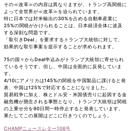
その≪改革≫の内容は異なりますが、トランプ高関税に
よって全世界が≪改革≫を迫られています。
特に日本では対米輸出の30%を占める自動車産業に
25%の関税がかけられることは、日本経済全体に波及
する深刻な問題です。
「取引きDeal」を要求するトランプ大統領に対して、
効果的な取引事案を提示することが求められます。
75の国々からDeal申込みがトランプ大統領に寄せられ
ているそうです。但し、中国は全面的に反発していま
す。
4/10にアメリカは145%の関税を中国製品に課けると発
表、中国は125%で対応することになりました。
貿易戦争に加え、株とドル安・米国債売りに起因する金
融危機が懸念される事態となり、トランプ大統領は関税
の上乗せ分を90日間一時停止すると発表しています。
果たしてこの展開はどこに行きつくのでしょう。
CHAMPニュースレター106号