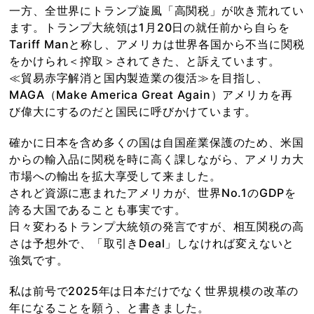
一方、全世界にトランプ旋風「高関税」が吹き荒れてい
ます。トランプ大統領は1月20日の就任前から自らを
Tariff Manと称し、アメリカは世界各国から不当に関税
をかけられ＜搾取＞されてきた、と訴えています。
≪貿易赤字解消と国内製造業の復活≫を目指し、
MAGA（Make America Great Again）アメリカを再
び偉大にするのだと国民に呼びかけています。
確かに日本を含め多くの国は自国産業保護のため、米国
からの輸入品に関税を時に高く課しながら、アメリカ大
市場への輸出を拡大享受して来ました。
されど資源に恵まれたアメリカが、世界No.1のGDPを
誇る大国であることも事実です。
日々変わるトランプ大統領の発言ですが、相互関税の高
さは予想外で、「取引きDeal」しなければ変えないと
強気です。
私は前号で2025年は日本だけでなく世界規模の改革の
年になることを願う、と書きました。