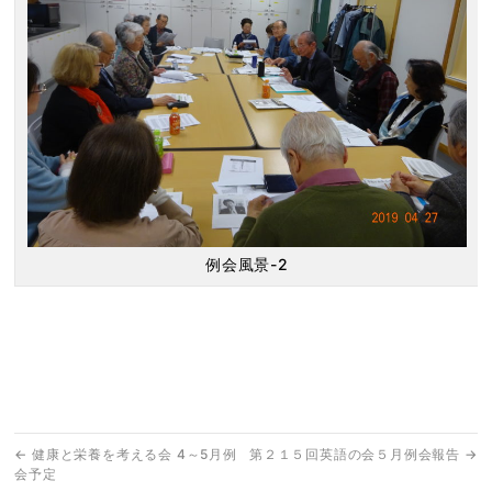
例会風景-2
←
健康と栄養を考える会 4～5月例
第２１５回英語の会５月例会報告
→
会予定