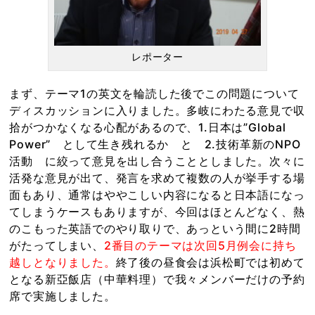
レポーター
まず、テーマ1の英文を輪読した後でこの問題について
ディスカッションに入りました。多岐にわたる意見で収
拾がつかなくなる心配があるので、1.日本は”Global
Power” として生き残れるか と 2.技術革新のNPO
活動 に絞って意見を出し合うこととしました。次々に
活発な意見が出て、発言を求めて複数の人が挙手する場
面もあり、通常はややこしい内容になると日本語になっ
てしまうケースもありますが、今回はほとんどなく、熱
のこもった英語でのやり取りで、あっという間に2時間
がたってしまい、
2番目のテーマは次回5月例会に持ち
越しとなりました。
終了後の昼食会は浜松町では初めて
となる新亞飯店（中華料理）で我々メンバーだけの予約
席で実施しました。