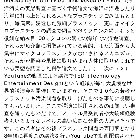
Increasing in Our Lives, New Research Finds （海
洋汚染の実態調査に基づく学術論文で海洋に浮遊したり
海岸に打ち上げられる大きなプラスチックごみはもとよ
り、海底床に浸透した微細プラスチック、更にはマイク
ロプラスチックの調査で網目333ミクロンの網、もっと
微細な編み目100ミクロンの網での海洋での浮遊調査、
それらが魚介類に摂取されている実態、また海面から大
気中にマイクロプラスチックが放出されるメカニズム、
それらかが野菜や果物に取り込まれ人体に取り込まれて
いる実態を調査した科学論文でした。） 次に（２）
YouTubeの動画による講演でTED（Technology
Entertainment Design)という組織が毎年大規模な世
界的講演会を開催していますが、そこで１０代の若者が
プラスチッキ汚染問題を取り上げたものを事前に視聴し
てもらいました。ここで講演に採用されるのは厳しい審
査を通ったものだけで、ノーベル賞受賞者や大統領経験
者もいるようなレベルの高い広範な分野の人達だそうで
す。この若者はその後プラスチック問題の専門家となり
8年後に再度この講演を行いYouTubeで動画配信された