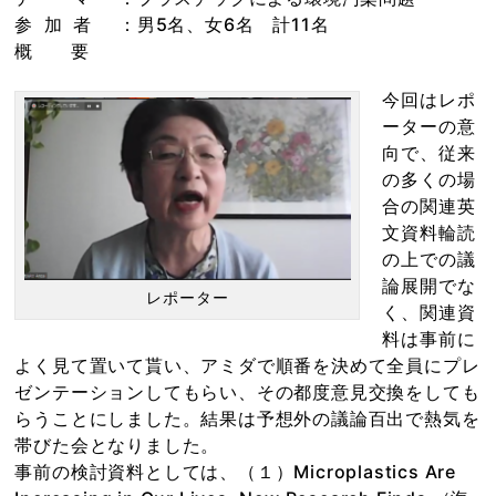
参 加 者 ：男5名、女6名 計11名
概 要
今回はレポ
ーターの意
向で、従来
の多くの場
合の関連英
文資料輪読
の上での議
論展開でな
レポーター
く、関連資
料は事前に
よく見て置いて貰い、アミダで順番を決めて全員にプレ
ゼンテーションしてもらい、その都度意見交換をしても
らうことにしました。結果は予想外の議論百出で熱気を
帯びた会となりました。
事前の検討資料としては、（１）Microplastics Are