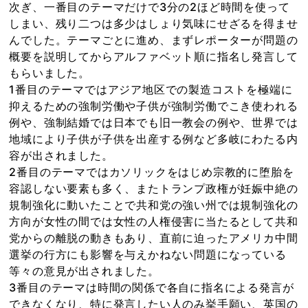
次ぎ、一番目のテーマだけで3分の2ほど時間を使って
しまい、残り二つは多少はしょり気味にせざるを得ませ
んでした。テーマごとに進め、まずレポーターが問題の
概要を説明してからアルファベット順に指名し発言して
もらいました。
1番目のテーマではアジア地区での製造コストを極端に
抑えるための強制労働や子供が強制労働でこき使われる
例や、強制結婚では日本でも旧一教会の例や、世界では
地域により子供が子供を出産する例など多岐にわたる内
容が出されました。
2番目のテーマではカソリックをはじめ宗教的に堕胎を
容認しない要素も多く、またトランプ政権が妊娠中絶の
規制強化に動いたことで共和党の強い州では規制強化の
方向が女性の間では女性の人権侵害に当たるとして共和
党からの離脱の動きもあり、直前に迫ったアメリカ中間
選挙の行方にも影響を与えかねない問題になっている
等々の意見が出されました。
3番目のテーマは時間の関係で各自に指名による発言が
できなくなり、特に発言したい人のみ挙手願い、英国の