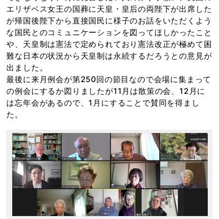
エリザベス女王の国葬に天皇・皇后の両陛下が出席した
が帰国後陛下から直接国民に様子のお話をいただくよう
な国民とのコミュニケーションを図ってほしかったこと
や、天皇制は憲法で定められており憲法改正が極めて困
難な日本の状況から天皇制は永続するだろうとの意見が
出ました。
最後に来月例会が第250回の節目なので会場に集まって
の例会にするか図りましたが11月は散策の会、12月に
は忘年会があるので、1月にすることで賛同を得まし
た。