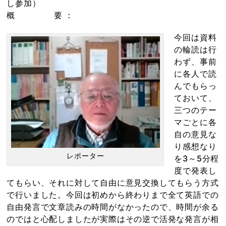
し参加）
概 要 ：
今回は資料
の輪読は行
わず、事前
に各人で読
んでもらっ
ておいて、
三つのテー
マごとに各
自の意見な
り感想なり
レポーター
を3～5分程
度で発表し
てもらい、それに対して自由に意見交換してもらう方式
で行いました。今回は初めから終わりまで全て英語での
自由発言で文章読みの時間がなかったので、時間が余る
のではと心配しましたが実際はその逆で活発な発言が相