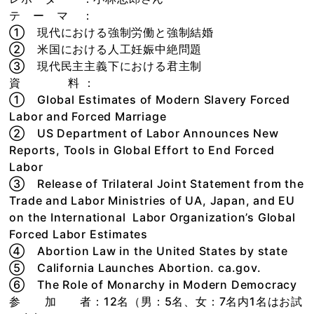
テ ー マ ：
① 現代における強制労働と強制結婚
② 米国における人工妊娠中絶問題
③ 現代民主主義下における君主制
資 料 ：
① Global Estimates of Modern Slavery Forced
Labor and Forced Marriage
② US Department of Labor Announces New
Reports, Tools in Global Effort to End Forced
Labor
③ Release of Trilateral Joint Statement from the
Trade and Labor Ministries of UA, Japan, and EU
on the International Labor Organization’s Global
Forced Labor Estimates
④ Abortion Law in the United States by state
⑤ California Launches Abortion. ca.gov.
⑥ The Role of Monarchy in Modern Democracy
参 加 者：12名（男：5名、女：7名内1名はお試