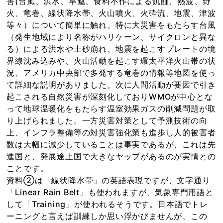
害(台風、洪水、旱魃、食料不作による飢饉、熱波、野
火、竜巻、線状降水帯、火山噴火、火砕流、地震、津波
等々）について簡単に触れ、特に大災害をもたらす台風
（発生地域により名称がハリケーン、サイクロンと異な
る）による洪水や土砂崩れ、地震を起こすプレートの境
界線沈み込みや、火山活動を起こす環太平洋火山帯の状
況、アメリカ中央部で多発する竜巻の情報等地図を使っ
て詳細な説明がありました。次に人間活動が要因で引き
起こされる自然災害が深刻化しておりWMOが中心とな
って地球温暖化をもたらす温室効果ガスの削減問題が取
り上げられました。一方災害対策として予測技術の向
上、インフラ整備等の対災害強化策も進歩し人的被害者
数は大幅に減少していることは事実であるが、これは先
進国と、発展途上国で大きなヤップがあるのが実情との
ことです。
資料②は「線状降水帯」の英語表現ですが、文字通り
「Linear Rain Belt」も使われますが、気象専門用語と
して「Training」が使われるそうです。日本語でトレ
ーニングと言えば訓練しか思い浮かびませんが、この