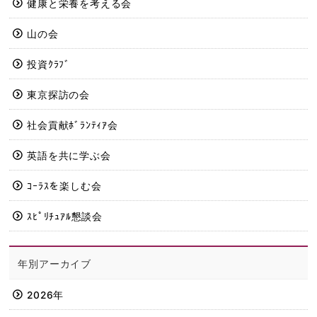
健康と栄養を考える会
山の会
投資ｸﾗﾌﾞ
東京探訪の会
社会貢献ﾎﾞﾗﾝﾃｨｱ会
英語を共に学ぶ会
ｺｰﾗｽを楽しむ会
ｽﾋﾟﾘﾁｭｱﾙ懇談会
年別アーカイブ
2026年