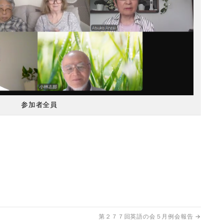
参加者全員
第２７７回英語の会５月例会報告
→