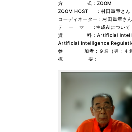
方 式：ZOOM
ZOOM HOST ：村田重章さん
コーディネーター：村田重章さ
テ ー マ :生成AIについて
資 料：Artificial Intellige
Artificial Intelligence Reg
参 加者：９名（男：４名
概 要：