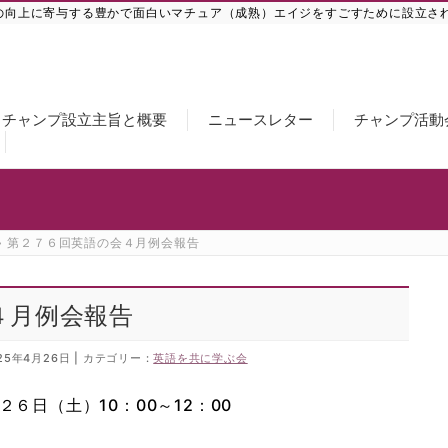
の向上に寄与する豊かで面白いマチュア（成熟）エイジをすごすために設立さ
チャンプ設立主旨と概要
ニュースレター
チャンプ活動
»
第２７６回英語の会４月例会報告
４月例会報告
25年4月26日
カテゴリー :
英語を共に学ぶ会
（土）10：00～12：00