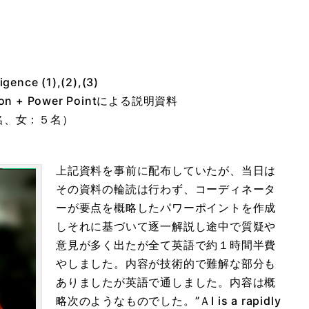
ん
nce (1),(2),(3)
ulation + Power Pointによる説明資料
、女：５名）
上記資料を事前に配布していたが、当日は
その資料の輪読は行わず、コーディネータ
ーが要点を概略したパワーポイントを作成
しそれに基づいて逐一解説し途中で質疑や
意見が多く出たが全て英語で約１時間半費
やしました。内容が技術的で難解な部分も
ありましたが英語で通しました。内容は概
略次のようなものでした。”ＡI is a rapidly