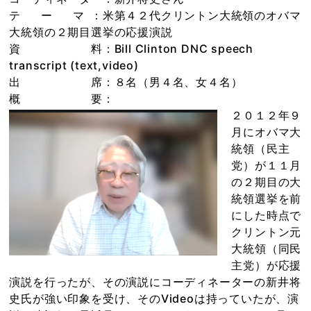
テ ー マ ：米第４２代クリントン大統領のオバマ
大統領の２期目選挙の応援演説
資 料：Bill Clinton DNC speech
transcript (text,video)
出 席：８名（男４名、女４名）
概 要：
２０１２年９
月にオバマ大
統領（民主
党）が１１月
の２期目の大
統領選挙を前
にした時点で
クリントン元
大統領（同民
主党）が応援
演説を行ったが、その演説にコーディネーターの新井将
史氏が強い印象を受け、そのVideoは持っていたが、演