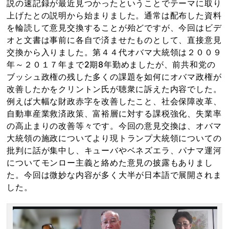
説の速記録が最近見つかったということでテーマに取り
上げたとの説明から始まりました。通常は配布した資料
を輪読して意見交換することが殆どですが、今回はビデ
オと文書は事前に各自で済ませたものとして、直接意見
交換から入りました。第４４代オバマ大統領は２００９
年～２０１７年まで2期8年勤めましたが、前共和党の
ブッシュ政権の残した多くの課題を如何にオバマ政権が
改善したかをクリントン氏が聴衆に訴えた内容でした。
例えば大幅な財政赤字を改善したこと、社会保障改革、
自動車産業救済政策、富裕層に対する課税強化、失業率
の高止まりの改善等々です。今回の意見交換は、オバマ
大統領の施政についてより現トランプ大統領についての
批判に話が集中し、キューバやベネズエラ、パナマ運河
についてモンロー主義と絡めた意見の披露もありまし
た。今回は微妙な内容が多く大半が日本語で展開されま
した。