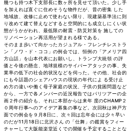
幾つも持つ木下支部長に数ヶ所を見せて頂いた。少し手
を加えれば直ぐに住めそうな物件だが、昔の密集 した
地域故、改修に止めて使わない限り、現建築基準法に則
り改めて建て替えなどすると空間的にも成立しにくい状
態がうかがわれ、最低限の耐震・防災対策を 施しての
リノベーション再活用が望まれる様である。
そのまま歩いて向かったカジュアル・フレンチレストラ
ン「ノワ・ド・ココ」の例会では、恒例の「アメリア四
方山話」を山本代表にお願いし、トランプ大統領 の評
価と今後の懸念、地球規模のサイバーアタックの事、失
業率の低下の社会的状況などを伺った。その他、社会的
にも今話題のシェアハウスの現状の年代によ る受け止
め方の違いや働く母子家庭の状況、子供の貧困問題など
から、一方で各メンバーの近況報告ではパリツアーの企
画２件の紹介も、それに本部からは来年 度のCHAMP２
０周年行事へのアイデア募集の事など。次回秋は神戸方
面での例会を９月8日に、次々回は忘年会には少々早い
のだが11月18日に北沢さん の「仕舞」の鑑賞をフィー
チャーして大阪能楽堂近くでの開催を予定することとな