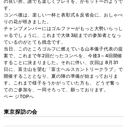
の良い所。誰でも楽しくプレイを、がモットーのようで
す。
コンペ後は、楽しい一杯と表彰式＆反省会に、おしゃべ
りの花が咲きました。
チャンプメンバーにはゴルファーがもっと大勢いらっし
ゃるでしょうに、これまで大体3組までの参加者となっ
ているのがとても残念です。
当日、このところゴルフに燃えている山本儀子代表の提
案で、これまで年2回だったコンペを、今後3～4回開催
することに決まりました。それに伴い、次回は 8月31
日に、富士山を望む「富士ヘルスカントリークラブ」で
開催することとなり、夏の陣の準備が始まっておりま
す。これまで様子をうかがっていた方も、 どうぞ奮っ
てのご参加を、一同そろって、願っております。
ペー ジTOPへ
東京探訪の会