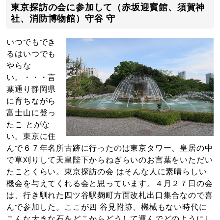
東京探訪の会に参加して（赤坂迎賓館、須賀神
社、消防博物館）守谷 守
いつでもでき
るはいつでも
やらな
い。・・・言
葉通り静岡県
に育ちながら
富士山に登っ
たこ とがな
い。東京に住
んで６７年名所古跡に行ったのは東京タワー、皇居の中
で草刈りして天皇陛下からねぎらいのお言葉をいただい
たことくらい。東京探訪の会 はそんな人に素晴らしい
機会を与えてくれる会と思っています。４月２７日の会
は、行き馴れた四ツ谷駅麹町方面改札出口集合なので喜
んで参加した。ここが四 谷見附跡、機械もない時代に
こんな大きな石をどこからどうして運んでどのようにし