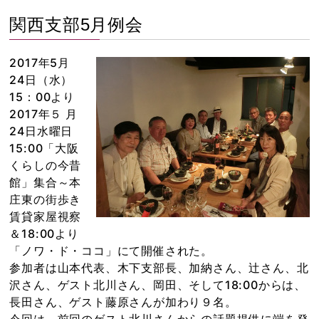
関西支部5月例会
2017年5月
24日（水）
15：00より
2017年５ 月
24日水曜日
15:00「大阪
くらしの今昔
館」集合～本
庄東の街歩き
賃貸家屋視察
＆18:00より
「ノワ・ド・ココ」にて開催された。
参加者は山本代表、木下支部長、加納さん、辻さん、北
沢さん、ゲスト北川さん、岡田、そして18:00からは、
長田さん、ゲスト藤原さんが加わり９名。
今回は、前回のゲスト北川さんからの話題提供に端を発