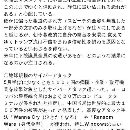
このままでゆくと弾劾され、辞任に追い込まれる恐れが
ある」と心配している。
確かに偏った報道のされ方（スピーチの全容を無視した
一部分の文節のみを取り上げるなど）が往々にしてある
と感じるが、朝令暮改的に自身の発言を安易に 変えて
ゆくトランプ流は不信をまねき信頼性を損ねる原因とな
っているといわざるを得ない。
来年に下院議員全員の改選があるが、どのような結果に
なるのかが注目される。
〇地球規模のサイバーアタック
5月半ばに少なくとも１５０ヵ国の病院・企業・政府機
関を攻撃対象としたサイバーアタック起こった。ヨーロ
ッパの警察統合局はおよそ２０万のコン ピュータター
ミナルが侵されたと推定し、中国当局は世界的に最大１
００万件の被害があったと発表した。高度なアタック手
法「Wanna Cry（泣きたくなる）」や「Ransom
Ware（身代金型）」が使われ、特にWindowsの古い