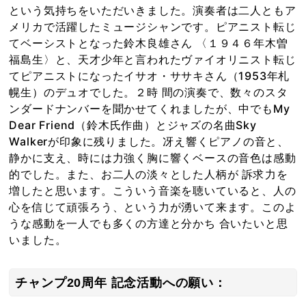
という気持ちをいただいきました。演奏者は二人ともア
メリカで活躍したミュージシャンです。ピアニスト転じ
てベーシストとなった鈴木良雄さん 〈１９４６年木曽
福島生〉と、天才少年と言われたヴァイオリニスト転じ
てピアニストになったイサオ・ササキさん（1953年札
幌生）のデュオでした。２時 間の演奏で、数々のスタ
ンダードナンバーを聞かせてくれましたが、中でもMy
Dear Friend（鈴木氏作曲）とジャズの名曲Sky
Walkerが印象に残りました。冴え響くピアノの音と、
静かに支え、時には力強く胸に響くベースの音色は感動
的でした。また、お二人の淡々とした人柄が 訴求力を
増したと思います。こういう音楽を聴いていると、人の
心を信じて頑張ろう、という力が湧いて来ます。このよ
うな感動を一人でも多くの方達と分かち 合いたいと思
いました。
チャンプ20周年 記念活動への願い：