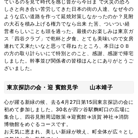
ているのを見て時代を感じ昔から今日ま で火災の恐ろ
しさと向き合い苦労してきた日本の街の人達、なぜ今の
ような広い道路を作って延焼対策しなかったのか？見附
の大石を積み上げる権力でなら出来 た筈、ついつい経
営者らしいことも頭を過った。最後のお楽しみは東京ガ
ス「四谷クラブ」で乾杯と夕食、とても美味いので女房
連れて又来たいなと思って尋ね たところ、本日はＯＢ
の方の取り計らいにて特別とのこと、感謝、感謝で帰宅
しました。幹事並び関係者の皆様ほんとにありがとうご
ざいました。
東京探訪の会・迎 賓館見学 山本靖子
心が躍る新緑の候、去る4月27日第15回東京探訪の会に
初めて参加しました。30名が四ツ谷駅麴町口の広場に
集合し、四谷見附周辺散策→迎賓館→須賀 神社→消防
博物館をめぐるコースです。
お天気に恵まれ、美しい新緑が映え、町全体が広々とし