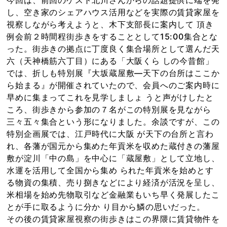
し、空き家のシェアハウス活用などを実際の賃貸家屋を
視察しながら考えようと、木下支部長に案内して 頂き
例会前２時間程街歩きをすることとして15:00集合とな
った。街歩きの拠点に丁度良く集合場所として選んだ天
六（天神橋筋六丁目）にある「大阪くら しの今昔館」
では、折しも特別展『大坂蔵屋敷―天下の台所はここか
ら始まる』が開催されていたので、会員へのご案内時に
早めに集まってこれを見学しましょ うと声がけしたと
ころ、街歩きから参加の７名がこの特別展を見ながら
三々五々集合という形になりました。余談ですが、この
特別企画展では、江戸時代に大阪 が天下の台所と言わ
れ、各藩が国元から集めた年貢米を収めた蔵付きの藩屋
敷が淀川「中の島」を中心に「蔵屋敷」として立地し、
水運を活用して全国から集め られた年貢米を始めとす
る物資の集積、売り捌きなどにより経済が活況を呈し、
米相場を始め先物取引など金融業もいち早く発展したこ
とが手に取るように分か り目から鱗の思いだった。
その後の賃貸家屋視察の街歩きはこの界隈に賃貸物件を