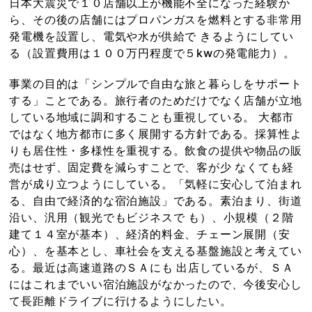
日本大震災で１０店舗以上が機能不全になった経験か
ら、その後の店舗にはプロパンガスを燃料とする非常用
発電機を設置し、電気や水が供給で きるようにしてい
る（設置費用は１００万円程度で５kwの発電能力）。
事業の目的は「シンプルで自由な旅と暮らしをサポート
する」ことである。旅行者のためだけでなく店舗が立地
している地域に調和することも重視している。 大都市
ではなく地方都市に多く展開する方針である。採算性よ
りも居住性・多様性を重視する。飲食の提供や物品の販
売はせず、固定費を減らすことで、客が少 なくても経
営が成り立つようにしている。「気軽に安心して泊まれ
る、自由で経済的な宿泊施設」である。素泊まり、街道
沿い、汎用（観光でもビジネスで も）、小規模（２階
建て１４室が基本）、経済的料金、チェーン展開（安
心）、を基本とし、車社会を支える基盤施設と考えてい
る。最近は高速道路のＳＡにも 出店しているが、ＳＡ
にはこれまでいい宿泊施設がなかったので、今後安心し
て長距離ドライブに行けるようにしたい。