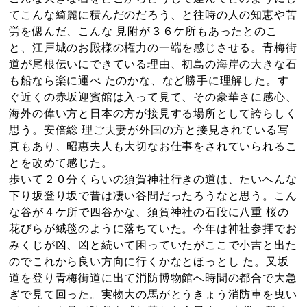
てこんな綺麗に積んだのだろう、と往時の人の知恵や苦
労を偲んだ、こんな 見附が３６ケ所もあったとのこ
と、江戸城のお殿様の権力の一端を感じさせる。青梅街
道が尾根伝いにできている理由、初島の海岸の大きな石
も船なら楽に運べ たのかな、など勝手に理解した。す
ぐ近くの赤坂迎賓館は入って見て、その豪華さに感心、
海外の偉い方と日本の方が接見する場所として誇らしく
思う。安倍総 理ご夫妻が外国の方と接見されている写
真もあり、昭惠夫人も大切なお仕事をされていられるこ
とを改めて感じた。
歩いて２０分くらいの須賀神社行きの道は、たいへんな
下り坂登り坂で昔は凄い谷間だったろうなと思う。こん
な谷が４ケ所で四谷かな、須賀神社の石段に八重 桜の
花びらが絨毯のように落ちていた。今年は神社参拝でお
みくじが凶、凶と続いて困っていたがここで小吉と出た
のでこれから良い方向に行くかなとほっとし た。又坂
道を登り青梅街道に出て消防博物館へ時間の都合で大急
ぎで見て回った。実物大の馬がとうきょう消防車を曳い