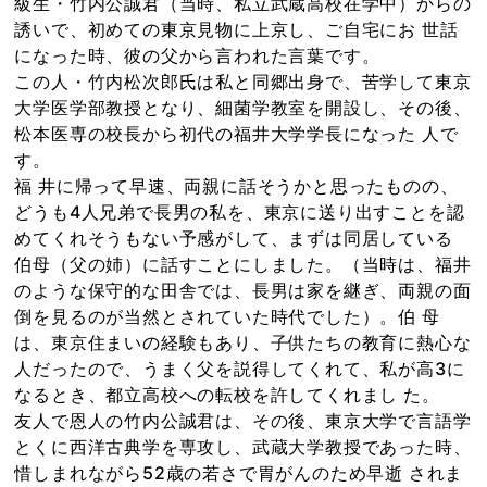
級生・竹内公誠君（当時、私立武蔵高校在学中）からの
誘いで、初めての東京見物に上京し、ご自宅にお 世話
になった時、彼の父から言われた言葉です。
この人・竹内松次郎氏は私と同郷出身で、苦学して東京
大学医学部教授となり、細菌学教室を開設し、その後、
松本医専の校長から初代の福井大学学長になった 人で
す。
福 井に帰って早速、両親に話そうかと思ったものの、
どうも4人兄弟で長男の私を、東京に送り出すことを認
めてくれそうもない予感がして、まずは同居している
伯母（父の姉）に話すことにしました。（当時は、福井
のような保守的な田舎では、長男は家を継ぎ、両親の面
倒を見るのが当然とされていた時代でした）。伯 母
は、東京住まいの経験もあり、子供たちの教育に熱心な
人だったので、うまく父を説得してくれて、私が高3に
なるとき、都立高校への転校を許してくれまし た。
友人で恩人の竹内公誠君は、その後、東京大学で言語学
とくに西洋古典学を専攻し、武蔵大学教授であった時、
惜しまれながら52歳の若さで胃がんのため早逝 されま