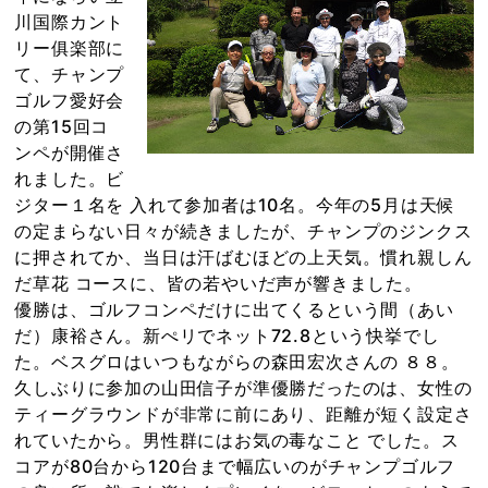
川国際カント
リー俱楽部に
て、チャンプ
ゴルフ愛好会
の第15回コ
ンペが開催さ
れました。ビ
ジター１名を 入れて参加者は10名。今年の5月は天候
の定まらない日々が続きましたが、チャンプのジンクス
に押されてか、当日は汗ばむほどの上天気。慣れ親しん
だ草花 コースに、皆の若やいだ声が響きました。
優勝は、ゴルフコンペだけに出てくるという間（あい
だ）康裕さん。新ぺリでネット72.8という快挙でし
た。ベスグロはいつもながらの森田宏次さんの ８８。
久しぶりに参加の山田信子が準優勝だったのは、女性の
ティーグラウンドが非常に前にあり、距離が短く設定さ
れていたから。男性群にはお気の毒なこと でした。ス
コアが80台から120台まで幅広いのがチャンプゴルフ