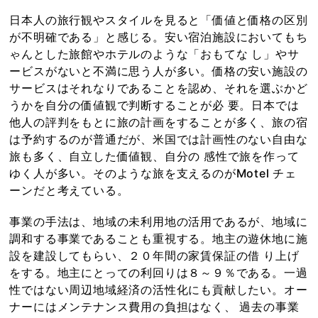
日本人の旅行観やスタイルを見ると「価値と価格の区別
が不明確である」と感じる。安い宿泊施設においてもち
ゃんとした旅館やホテルのような「おもてな し」やサ
ービスがないと不満に思う人が多い。価格の安い施設の
サービスはそれなりであることを認め、それを選ぶかど
うかを自分の価値観で判断することが必 要。日本では
他人の評判をもとに旅の計画をすることが多く、旅の宿
は予約するのが普通だが、米国では計画性のない自由な
旅も多く、自立した価値観、自分の 感性で旅を作って
ゆく人が多い。そのような旅を支えるのがMotel チェ
ーンだと考えている。
事業の手法は、地域の未利用地の活用であるが、地域に
調和する事業であることも重視する。地主の遊休地に施
設を建設してもらい、２０年間の家賃保証の借 り上げ
をする。地主にとっての利回りは８～９％である。一過
性ではない周辺地域経済の活性化にも貢献したい。オー
ナーにはメンテナンス費用の負担はなく、 過去の事業