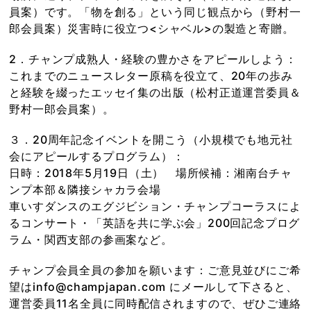
員案）です。「物を創る」という同じ観点から（野村一
郎会員案）災害時に役立つ<シャベル>の製造と寄贈。
2．チャンプ成熟人・経験の豊かさをアピールしよう：
これまでのニュースレター原稿を役立て、20年の歩み
と経験を綴ったエッセイ集の出版（松村正道運営委員＆
野村一郎会員案）。
３．20周年記念イベントを開こう（小規模でも地元社
会にアピールするプログラム）：
日時：2018年5月19日（土） 場所候補：湘南台チャ
ンプ本部＆隣接シャカラ会場
車いすダンスのエグジビション・チャンプコーラスによ
るコンサート・「英語を共に学ぶ会」200回記念プログ
ラム・関西支部の参画案など。
チャンプ会員全員の参加を願います：ご意見並びにご希
望はinfo@champjapan.com にメールして下さると、
運営委員11名全員に同時配信されますので、ぜひご連絡