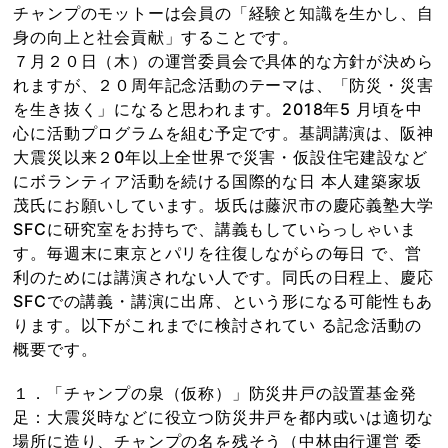
チャンプのモットーは会員の「経験と知識を生かし、自
身の向上と社会貢献」することです。
７月２０日（木）の運営委員会で具体的な方針が決めら
れますが、２０周年記念活動のテーマは、「防災・災害
を生き抜く」になると思われます。2018年5 月頃を中
心に活動プログラムを組む予定です。基調講演は、阪神
大震災以来２0年以上全世界で災害・仮設住宅建設など
にボランティア活動を続ける国際的な日 本人建築家坂
茂氏にお願いしています。坂氏は藤沢市の慶応義塾大学
SFCに研究室をお持ちで、講義もしていらっしゃいま
す。毎週末に東京とパリを往復しながらの毎日 で、営
利のためには講演されない人です。同氏の日程上、慶応
SFCでの講義・講演に出席、という形になる可能性もあ
ります。以下がこれまでに検討されてい る記念活動の
概要です。
１．「チャンプの泉（仮称）」防災井戸の設置基金発
足：大震災時などに役立つ防災井戸を都内或いは適切な
場所に造り、チャンプの名を残そう（中林由行運営 委