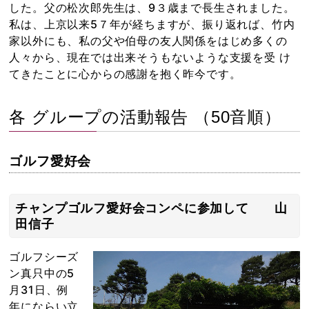
した。父の松次郎先生は、9３歳まで長生されました。
私は、上京以来5７年が経ちますが、振り返れば、竹内
家以外にも、私の父や伯母の友人関係をはじめ多くの
人々から、現在では出来そうもないような支援を受 け
てきたことに心からの感謝を抱く昨今です。
各 グループの活動報告 （50音順）
ゴルフ愛好会
チャンプゴルフ愛好会コンペに参加して 山
田信子
ゴルフシーズ
ン真只中の5
月31日、例
年にならい立