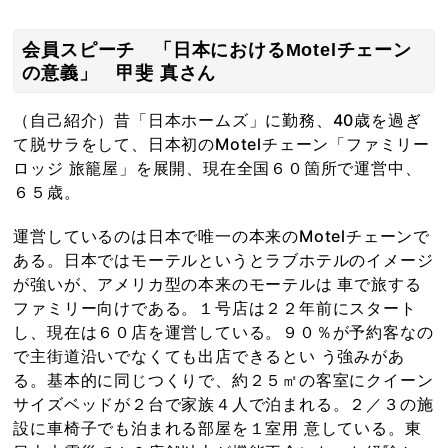
会員スピーチ 「日本におけるMotelチェーン
の意義」 甲斐 真さん
（自己紹介）昔「日本ホームズ」に勤務、40歳を過ぎ
て脱サラをして、日本初のMotelチェーン「ファミリー
ロッジ 旅籠屋」を展開、現在全国６０箇所で運営中、
６５歳。
運営しているのは日本で唯一の本来のMotelチェーンで
ある。日本ではモーテルというとラブホテルのイメージ
が強いが、アメリカ型の本来のモーテルは 車で旅する
ファミリー向けである。１号店は２２年前にスタート
し、現在は６０店を運営している。９０％が予約客なの
で主街道沿いでなくても出店できるとい う強みがあ
る。基本的に同じつくりで、約２５㎡の客室にクイーン
サイズベッドが２台で家族４人で泊まれる。２／３の施
設に車椅子でも泊まれる部屋を１室用 意している。東