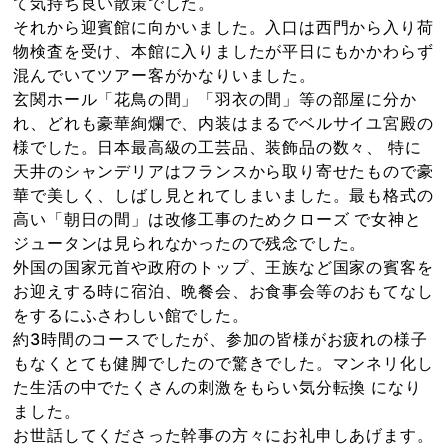
て気持ち良い散策でした。
それから迎賓館に向かいました。入口は西門から入り荷
物検査を受け、本館に入りましたが平日にもかかわらず
混んでいてツアー客がかなりいました。
玄関ホール「花鳥の間」「羽衣の間」等の部屋に分か
れ、どれも豪華絢爛で、内装はまるでベルサイユ宮殿の
様でした。日本最高級の工芸品、装飾品の数々、 特に
天井のシャンデリアはフランスから取り寄せたもので豪
華で美しく、しばし見とれてしまいました。最も格式の
高い「朝日の間」は改修工事のためクローズ で女神と
ジュータンは見られなかったので残念でした。
外国の国家元首や政府のトップ、王族など国家の賓客を
お迎えする時に宿泊、晩餐会、お食事会等のおもてなし
をするにふさわしい館でした。
約3時間のコースでしたが、参加の皆様がお疲れの様子
もなくとても健脚でしたので驚きでした。マンネリ化し
た生活の中でたくさんの刺激をもらい気分転換 になり
ました。
お世話してくださった幹事の方々にお礼申しあげます。