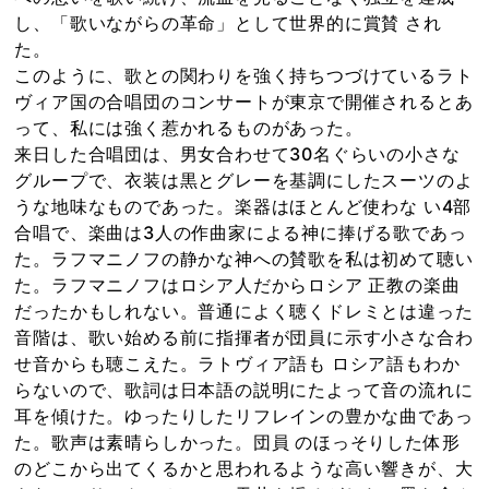
し、「歌いながらの革命」として世界的に賞賛 され
た。
このように、歌との関わりを強く持ちつづけているラト
ヴィア国の合唱団のコンサートが東京で開催されるとあ
って、私には強く惹かれるものがあった。
来日した合唱団は、男女合わせて30名ぐらいの小さな
グループで、衣装は黒とグレーを基調にしたスーツのよ
うな地味なものであった。楽器はほとんど使わな い4部
合唱で、楽曲は3人の作曲家による神に捧げる歌であっ
た。ラフマニノフの静かな神への賛歌を私は初めて聴い
た。ラフマニノフはロシア人だからロシア 正教の楽曲
だったかもしれない。普通によく聴くドレミとは違った
音階は、歌い始める前に指揮者が団員に示す小さな合わ
せ音からも聴こえた。ラトヴィア語も ロシア語もわか
らないので、歌詞は日本語の説明にたよって音の流れに
耳を傾けた。ゆったりしたリフレインの豊かな曲であっ
た。歌声は素晴らしかった。団員 のほっそりした体形
のどこから出てくるかと思われるような高い響きが、大