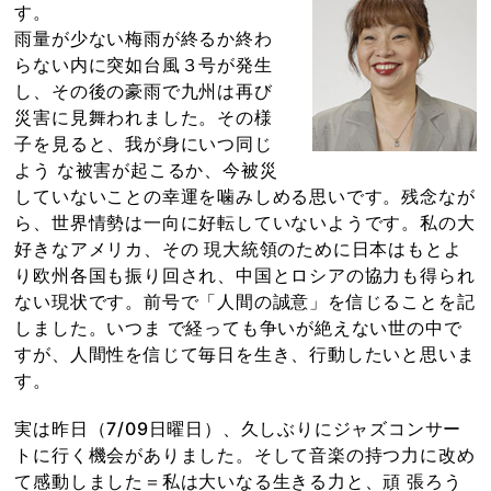
す。
雨量が少ない梅雨が終るか終わ
らない内に突如台風３号が発生
し、その後の豪雨で九州は再び
災害に見舞われました。その様
子を見ると、我が身にいつ同じ
よう な被害が起こるか、今被災
していないことの幸運を噛みしめる思いです。残念なが
ら、世界情勢は一向に好転していないようです。私の大
好きなアメリカ、その 現大統領のために日本はもとよ
り欧州各国も振り回され、中国とロシアの協力も得られ
ない現状です。前号で「人間の誠意」を信じることを記
しました。いつま で経っても争いが絶えない世の中で
すが、人間性を信じて毎日を生き、行動したいと思いま
す。
実は昨日（7/09日曜日）、久しぶりにジャズコンサー
トに行く機会がありました。そして音楽の持つ力に改め
て感動しました＝私は大いなる生きる力と、頑 張ろう