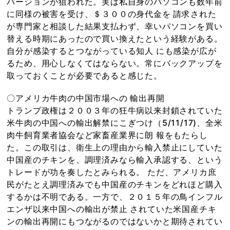
バージョンが狙われた。実は私自身のパソコンも数年前
に同様の被害を受け、＄３００の身代金を 請求された
が専門家と相談した結果支払わず、幸いパソコンを買い
替える時期にあったので買い換えたという経験がある。
自分が感染するとつながっている知人 にも感染が広が
るため、用心しなくてはならない。常にバックアップを
取っておくことが必要であると感じた。
〇アメリカ牛肉の中国市場への 輸出再開
トランプ政権は２００３年の狂牛病以来封鎖されていた
米牛肉の中国への輸出解禁にこぎつけ（5/11/17)、全米
肉牛飼育業者協会など家畜産業界に朗 報をもたらし
た。この取引は、衛生上の理由から輸入禁止にしていた
中国産のチキンを、調理済みなら輸入承認する、という
トレードが功を奏したとみられる。 ただ、アメリカ庶
民がたとえ調理済みでも中国産のチキンをどれほど購入
するかは不明である。一方で、２０１５年の鳥インフル
エンザ以来中国への輸出が禁止 されていた米国産チキ
ンの輸出再開にもつながるのではないかと期待されてい