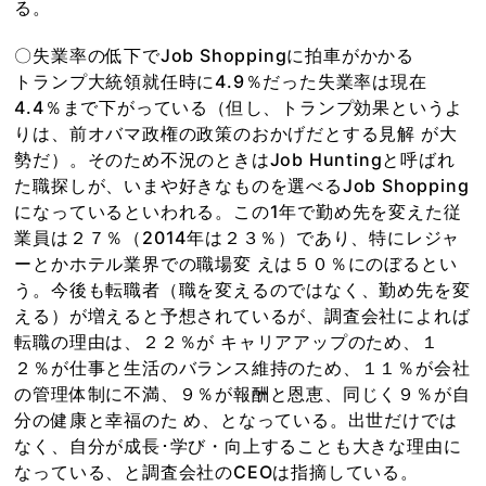
る。
〇失業率の低下でJob Shoppingに拍車がかかる
トランプ大統領就任時に4.9％だった失業率は現在
4.4％まで下がっている（但し、トランプ効果というよ
りは、前オバマ政権の政策のおかげだとする見解 が大
勢だ）。そのため不況のときはJob Huntingと呼ばれ
た職探しが、いまや好きなものを選べるJob Shopping
になっているといわれる。この1年で勤め先を変えた従
業員は２７％（2014年は２３％）であり、特にレジャ
ーとかホテル業界での職場変 えは５０％にのぼるとい
う。今後も転職者（職を変えるのではなく、勤め先を変
える）が増えると予想されているが、調査会社によれば
転職の理由は、２２％が キャリアアップのため、１
２％が仕事と生活のバランス維持のため、１１％が会社
の管理体制に不満、９％が報酬と恩恵、同じく９％が自
分の健康と幸福のた め、となっている。出世だけでは
なく、自分が成長･学び・向上することも大きな理由に
なっている、と調査会社のCEOは指摘している。