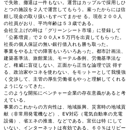
で失敗、撤退は一件もない。運営はカップルで採用しひ
とつの施設を２人で運営してもらう。雇ったからには信
頼し現金の取り扱いもすべてまかせ る。現在２００人
の社員がおり、平均年齢は５３歳である。
会社立上げの時は「グリーンシート市場」に登録して
「公募増資」で２００人×５万円を出資してもらった。
社長の個人保証の無い銀行借入れも勝ち取った。
事業をやる上での障害もいろいろあった。都市計画法、
建築基準法、旅館業法、モーテル条例、労働基準法な
ど。権威に盲従しない、正面から正当な論理で説 得す
る、政治家やコネを使わない、をモットーとして我慢強
く交渉して、主管の厚生労働省もやっと理解してくれる
ようになってきた。
このような開拓にベンチャー企業の存在意義があると考
えている。
事業のこれからの方向性は、地域振興、災害時の地域貢
献（非常用発電機など）、EV対応（電気自動車の充電
設備）、省エネの推進、などである。宣伝は特 にして
いない、インターネットは有効である、６０％はリピー