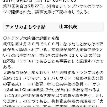
2017年5月27日（土）12：00～15：00
第71回例会は5月27日、湘南台チャンプハウスのラウン
ジで開催された。議事次第は下記の通りである。
アメリカよもやま話 山本代表
〇トランプ大統領の評価と今後
就任以来４月３０日で１００日になったことからその評
価が多々論議されている。支持率が歴代大統領で最低と
いうのは事実だが、実はその支持率は１００日 の間ほ
ぼ不動（３９％）であることも事実として認識すべきで
ある。
大統領自身が〈魔女狩り〉だと糾明するトランプ叩きの
主体は１）メディア、２）ハリウッド（映画や音楽分野
の著名人）、３）教育・特に公共学校の教員ユ ニオン
（School Choice政策で子供が自由に学校を選べるよ
うになれば生徒が減る学校が出て教員が職を失う、とし
て反対）、の３つである。共和党支持者の有識者は「大
統領はマスメディアに不当に不正確に報道されており、