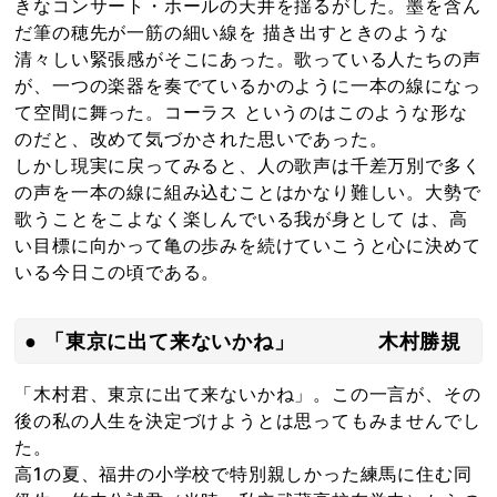
きなコンサート・ホールの天井を揺るがした。墨を含ん
だ筆の穂先が一筋の細い線を 描き出すときのような
清々しい緊張感がそこにあった。歌っている人たちの声
が、一つの楽器を奏でているかのように一本の線になっ
て空間に舞った。コーラス というのはこのような形な
のだと、改めて気づかされた思いであった。
しかし現実に戻ってみると、人の歌声は千差万別で多く
の声を一本の線に組み込むことはかなり難しい。大勢で
歌うことをこよなく楽しんでいる我が身として は、高
い目標に向かって亀の歩みを続けていこうと心に決めて
いる今日この頃である。
● 「東京に出て来ないかね」 木村勝規
「木村君、東京に出て来ないかね」。この一言が、その
後の私の人生を決定づけようとは思ってもみませんでし
た。
高1の夏、福井の小学校で特別親しかった練馬に住む同