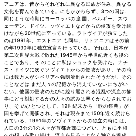
アニアは、昔からそれぞれに異なる民族が住み、異なる
文化を育んできている。にもかかわらず、3つの国は、
同じような時期にヨーロッパの強 国、ベルギー、スウ
ェーデン、ドイツ、ソヴィエトなどからの侵攻を受け続
けながら20世紀に至っている。ラトヴイアが独立した
のは1991年、エストニア も同年、リトアニアはその前
の年1990年に独立宣言を行っている。それは、日本が
第二次世界大戦で敗れた1945年から半世紀近くも後の
ことであり、そ のことに私はショックを受けた。ナチ
ス・ドイツに次ぐソヴィエトからの侵攻があり、その時
には数万人がシベリアへ強制流刑されたそうだが、その
ことなどは まだ人々の記憶から消えていないにちがい
ない。他国の侵攻のたびに繰り返される混乱や流血の惨
事にどう対処するかの人々の試みは早くからなされてお
り、そ のひとつとして、19世紀末から「歌の祭典」が
国を挙げて開催され、それは現在まで150年近く続けら
れている。1991年のソヴィエトからの独立の時に は、
人口の3分の1の人々が首都近郊につどい、ともに平和
への想いを歌い続け、流血を見ることなく独立を達成