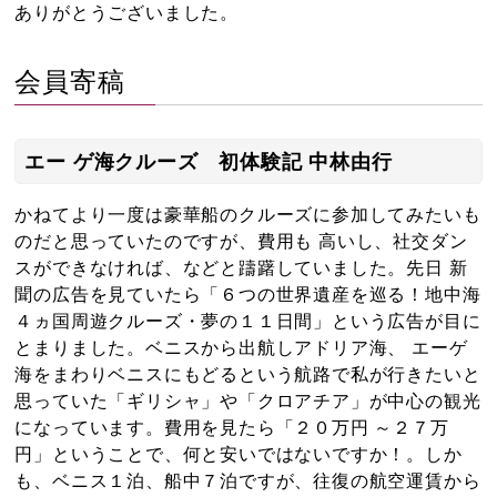
ありがとうございました。
会員寄稿
エー ゲ海クルーズ 初体験記 中林由行
かねてより一度は豪華船のクルーズに参加してみたいも
のだと思っていたのですが、費用も 高いし、社交ダン
スができなければ、などと躊躇していました。先日 新
聞の広告を見ていたら「６つの世界遺産を巡る！地中海
４ヵ国周遊クルーズ・夢の１１日間」という広告が目に
とまりました。ベニスから出航しアドリア海、 エーゲ
海をまわりベニスにもどるという航路で私が行きたいと
思っていた「ギリシャ」や「クロアチア」が中心の観光
になっています。費用を見たら「２０万円 ～２７万
円」ということで、何と安いではないですか！。しか
も、ベニス１泊、船中７泊ですが、往復の航空運賃から