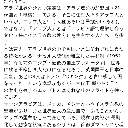
だろうか。
アラブ世界のひとつ定義は「アラブ連盟の加盟国（21
か国と１機構）」である。そこに住む人々をアラブ人と
いうが、アラブ人という人種あるいは民族がい るわけ
ではない。「アラブ人」とは「アラビア語で理解し合う
文化（特にイスラム教の教え）を共有する人たち」を指
す。
とは言え、アラブ世界の中でも国ごとにそれぞれに異な
る特徴がある。ナセル大統領が確立した共和制（1952
年）なる前のエジプト最後の国王ファルーク は「世界
に残る王様は６人だけになるだろう。英国国王と日本の
天皇。あとの4人はトランプのキング」と言い残して国
を去った、という逸話があるが、古代王 朝から５千年
の歴史を有するエジプト人はそれなりのプライドを持っ
ている。
サウジアラビアは、メッカ、メジナというイスラム教の
聖地があり、また世界最大の産油国でもあることから、
アラブの盟主をもって任じている。現在は内戦が 長期
化して悲惨な状況にあるシリアは、首都ダマスカスが現