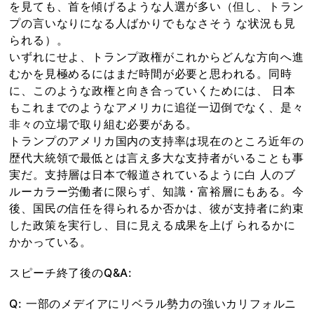
を見ても、首を傾げるような人選が多い（但し、トラン
プの言いなりになる人ばかりでもなさそう な状況も見
られる）。
いずれにせよ、トランプ政権がこれからどんな方向へ進
むかを見極めるにはまだ時間が必要と思われる。同時
に、このような政権と向き合っていくためには、 日本
もこれまでのようなアメリカに追従一辺倒でなく、是々
非々の立場で取り組む必要がある。
トランプのアメリカ国内の支持率は現在のところ近年の
歴代大統領で最低とは言え多大な支持者がいることも事
実だ。支持層は日本で報道されているように白 人のブ
ルーカラー労働者に限らず、知識・富裕層にもある。今
後、国民の信任を得られるか否かは、彼が支持者に約束
した政策を実行し、目に見える成果を上げ られるかに
かかっている。
スピーチ終了後のQ&A:
Q: 一部のメデイアにリベラル勢力の強いカリフォルニ