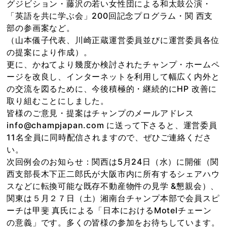
グジビション・藤沢の若い女性団による和太鼓公演・
「英語を共に学ぶ会」200回記念プログラム・関 西支
部の参画案など。
（山本儀子代表、川崎正蔵運営委員並びに運営委員各位
の提案により作成）。
更に、かねてより幾度か検討されたチャンプ・ホームペ
ージを改良し、インターネットを利用して幅広く内外と
の交流を図るために、今後積極的・継続的にHP 改善に
取り組むことにしました。
皆様のご意見・提案はチャンプのメールアドレス
info@champjapan.com に送って下さると、運営委員
11名全員に同時配信されますので、ぜひご連絡くださ
い。
次回例会のお知らせ：関西は5月24日（水）に開催（関
西支部長木下正二郎氏が大阪市内に所有するシェアハウ
スなどに転換可能な既存不動産物件の見学 &懇親会）、
関東は５月２７日（土）湘南台チャンプ本部で会員スピ
ーチは甲斐 真氏による「日本におけるMotelチェーン
の意義」です。多くの皆様の参加をお待ちしています。