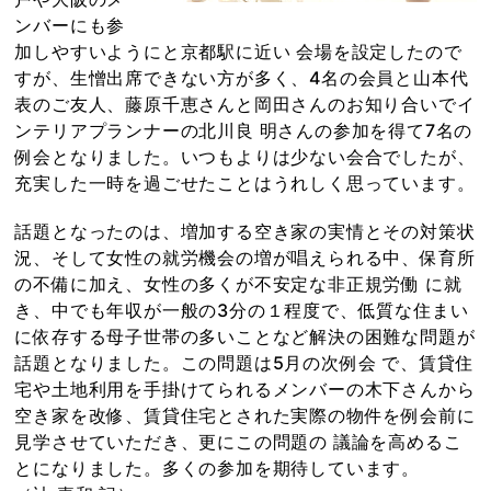
ンバーにも参
加しやすいようにと京都駅に近い 会場を設定したので
すが、生憎出席できない方が多く、4名の会員と山本代
表のご友人、藤原千恵さんと岡田さんのお知り合いでイ
ンテリアプランナーの北川良 明さんの参加を得て7名の
例会となりました。いつもよりは少ない会合でしたが、
充実した一時を過ごせたことはうれしく思っています。
話題となったのは、増加する空き家の実情とその対策状
況、そして女性の就労機会の増が唱えられる中、保育所
の不備に加え、女性の多くが不安定な非正規労働 に就
き、中でも年収が一般の3分の１程度で、低質な住まい
に依存する母子世帯の多いことなど解決の困難な問題が
話題となりました。この問題は5月の次例会 で、賃貸住
宅や土地利用を手掛けてられるメンバーの木下さんから
空き家を改修、賃貸住宅とされた実際の物件を例会前に
見学させていただき、更にこの問題の 議論を高めるこ
とになりました。多くの参加を期待しています。