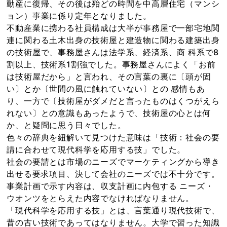
動産に復帰、その後は殆どの時間を中高層住宅（マンシ
ョン）事業に係り定年となりました。
不動産業に携わる社員構成は大半が事務屋で一部宅地関
連に関わる土木出身の技術屋と建造物に関わる建築出身
の技術屋で、事務屋さんは法学系、経済系、商 科系で8
割以上、技術系1割強でした。事務屋さんによく「お前
は技術屋だから」と言われ、その言葉の裏に〔頭が固
い〕とか〔世間の風に触れていない〕との 感情もあ
り、一方で〔技術屋がダメだと言ったものはくつがえら
れない〕との意識もあったようで、技術屋の心とは何
か、と疑問に思う日々でした。
色々の辞典を紐解いて見つけた意味は「技術：社会の要
請に合わせて現代科学を応用する技」でした。
社会の要請とは市場のニーズでマーケティングから導き
出せる要求項目、決して会社のニーズでは不十分です。
事業計画で示す内容は、収支計画に内包する ニーズ・
ウオンツをとらえた内容でなければなりません。
「現代科学を応用する技」とは、言葉通り現代技術で、
昔の古い技術であってはなりません。大学で習った知識