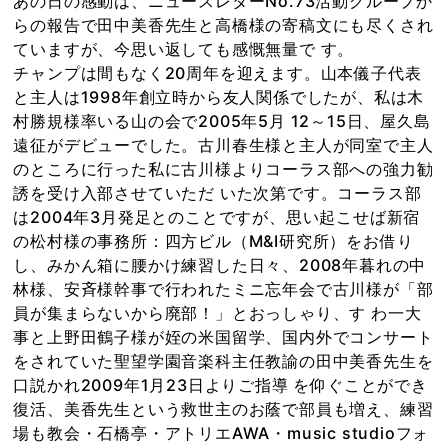
あの日の感動は、ニュースレターNo.73活動グループか
らの報告で田中美香先生と高橋様の寄稿文にも尽くされ
ていますが、今思い返しても感慨無量で す。
チャンプは間もなく20周年を迎えます。山本儀子代表
と主人は1998年創立時から友人関係でしたが、私は木
村勝規様率いる山の会で2005年5月 12～15日、屋久島
遠征がデビューでした。古川春生様と主人が同室で主人
のところに行った私に古川様よりコーラス部への強力勧
誘を受け入部させていただ いた次第です。コーラス部
は2004年3月発足とのことですが、思い起こせば新宿
の松村様の事務所：四方ビル（M&I研究所）をお借り
し、みかん箱に腰かけ練習した日々、2008年暮れの中
林様、安斉様幹事で行われたミニ忘年会で古川様が「部
員が集まらないから廃部！」とおっしゃり、す わ一大
事と上野田鶴子様が姪の米国留学、国内外でコンサート
をされていた聖望学園音楽科主任教諭の田中美香先生を
口説かれ2009年1月23日よりご指導 を仰ぐことができ
復活、美香先生という救世主のお蔭で部員も増え、練習
場も教会・石橋亭・アトリエAWA・music studioフォ