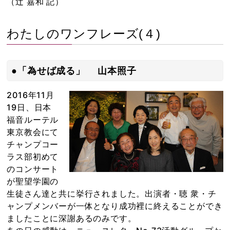
（辻 嘉和 記）
わたしのワンフレーズ(４)
●「為せば成る」 山本照子
2016年11月
19日、日本
福音ルーテル
東京教会にて
チャンプコー
ラス部初めて
のコンサート
が聖望学園の
生徒さん達と共に挙行されました。出演者・聴 衆・チ
ャンプメンバーが一体となり成功裡に終えることができ
ましたことに深謝あるのみです。