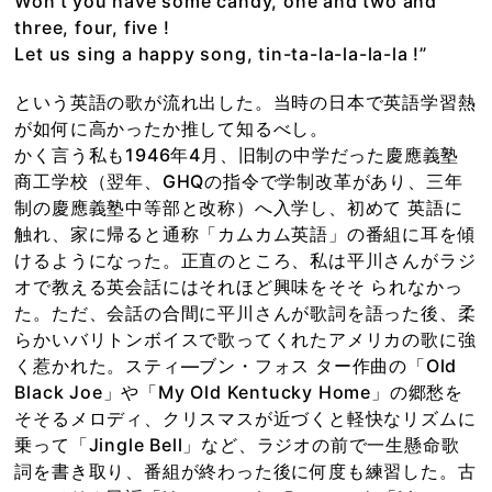
Won’t you have some candy, one and two and
three, four, five !
Let us sing a happy song, tin-ta-la-la-la-la !”
という英語の歌が流れ出した。当時の日本で英語学習熱
が如何に高かったか推して知るべし。
かく言う私も1946年4月、旧制の中学だった慶應義塾
商工学校（翌年、GHQの指令で学制改革があり、三年
制の慶應義塾中等部と改称）へ入学し、初めて 英語に
触れ、家に帰ると通称「カムカム英語」の番組に耳を傾
けるようになった。正直のところ、私は平川さんがラジ
オで教える英会話にはそれほど興味をそそ られなかっ
た。ただ、会話の合間に平川さんが歌詞を語った後、柔
らかいバリトンボイスで歌ってくれたアメリカの歌に強
く惹かれた。スティ―ブン・フォス ター作曲の「Old
Black Joe」や「My Old Kentucky Home」の郷愁を
そそるメロディ、クリスマスが近づくと軽快なリズムに
乗って「Jingle Bell」など、ラジオの前で一生懸命歌
詞を書き取り、番組が終わった後に何度も練習した。古