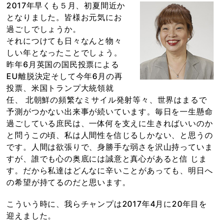
2017年早くも５月、初夏間近か
となりました。皆様お元気にお
過ごしでしょうか。
それにつけても日々なんと物々
しい年となったことでしょう。
昨年6月英国の国民投票による
EU離脱決定そして今年6月の再
投票、米国トランプ大統領就
任、 北朝鮮の頻繁なミサイル発射等々、世界はまるで
予測がつかない出来事が続いています。毎日を一生懸命
過ごしている庶民は、一体何を支えに生きればいいのか
と問うこの頃、私は人間性を信じるしかない、と思うの
です。人間は欲張りで、身勝手な弱さを沢山持っていま
すが、誰でも心の奥底には誠意と真心があると信 じま
す。だから私達はどんなに辛いことがあっても、明日へ
の希望が持てるのだと思います。
こういう時に、我らチャンプは2017年4月に20年目を
迎えました。