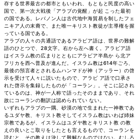
存する世界最古の都市ともいわれ、もともと民度の高い
国で、第一次大戦後「アラブの覚醒」が起 こった最初
の国である。レバノン人は古代地中海貿易を制したフェ
ニキア人の末裔で、また唯一キリスト教徒が主導権を握
っている国である。
アラブの人々の共通語であるアラビア語は、世界の難解
語のひとつで、28文字。右から左へ書く。アラビア語
はイスラム教の広まりとともにアラビア半島か ら北ア
フリカを西へ普及が進んだ。イスラム教は614年ごろ、
最後の預言者とされるムハンマドが神（アッラー）の啓
示を受けて人々に説いたもので、アラビ ア語で口承さ
れた啓示を集録したものが「コーラン」。そこに記され
ているのは、神が一人称で語ったそのままであり、それ
故にコーランの翻訳は認められてい ない。
いずれもアラブの一隅、砂漠の地で生まれた一神教であ
るユダヤ教、キリスト教そしてイスラム教はいわば姉妹
宗教であるが、イスラムはユダヤ教とキリスト教 の教
えの良いとこ取りをしたとも言えるもので、コーランを
読むと、その教えは決して難解なものではない。むしろ