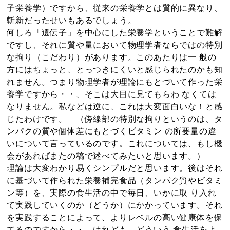
子栄養学）ですから、従来の栄養学とは質的に異なり、
斬新だったせいもあるでしょう。
何しろ「遺伝子」を中心にした栄養学ということで難解
ですし、それに質や量において物理学者ならではの特別
な拘り（こだわり）があります。このあたりは一 般の
方にはちょっと、とっつきにくいと感じられたのかも知
れません。つまり物理学者が理論にもとづいて作った栄
養学ですから・・、そこは大目に見てもらわ なくては
なりません。私などは逆に、これは大変面白いな！と感
じたわけです。 （傍線部の特別な拘りというのは、タ
ンパクの質や個体差にもとづくビタミン の所要量の違
いについて言っているのです。これについては、もし機
会があればまたの稿で述べてみたいと思います。）
理論は大変わかり易くシンプルだと思います。後はそれ
に基づいて作られた栄養補完食品（タンパク質やビタミ
ン等）を、実際の食生活の中で毎日、いかに取 り入れ
て実践していくのか（どうか）にかかっています。それ
を実践することによって、よりレベルの高い健康体を保
てるのですから・・。けれども、どういう 食生活をよ