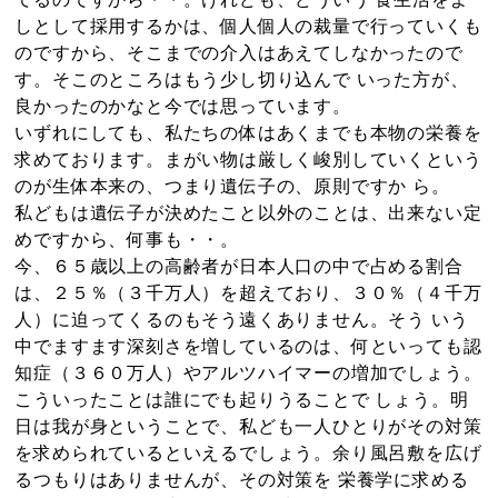
しとして採用するかは、個人個人の裁量で行っていくも
のですから、そこまでの介入はあえてしなかったので
す。そこのところはもう少し切り込んで いった方が、
良かったのかなと今では思っています。
いずれにしても、私たちの体はあくまでも本物の栄養を
求めております。まがい物は厳しく峻別していくという
のが生体本来の、つまり遺伝子の、原則ですか ら。
私どもは遺伝子が決めたこと以外のことは、出来ない定
めですから、何事も・・。
今、６５歳以上の高齢者が日本人口の中で占める割合
は、２５％（３千万人）を超えており、３０％（４千万
人）に迫ってくるのもそう遠くありません。そう いう
中でますます深刻さを増しているのは、何といっても認
知症（３６０万人）やアルツハイマーの増加でしょう。
こういったことは誰にでも起りうることで しょう。明
日は我が身ということで、私ども一人ひとりがその対策
を求められているといえるでしょう。余り風呂敷を広げ
るつもりはありませんが、その対策を 栄養学に求める