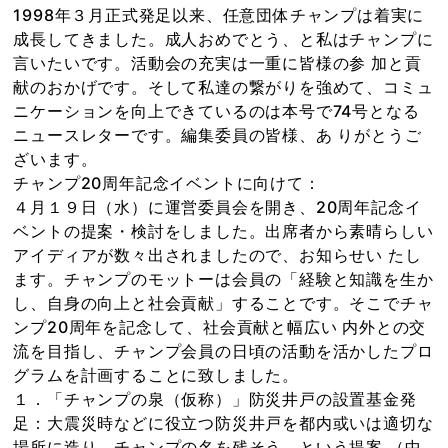
1998年３月正式発足以来、任意団体チャンプは着実に
成長してきました。成人おめでとう、と私はチャンプに
言いたいです。活動会の充実は一重に皆様の参 加と貢
献のおかげです。そして私達の繋がりを強めて、コミュ
ニケーションを向上できているのは本号で74号となる
ニュースレターです。編集委員の皆様、あ りがとうご
ざいます。
チャンプ20周年記念イベントに向けて：
４月１９日（水）に運営委員会を開き、20周年記念イ
ベントの提案・検討をしました。出席者から素晴らしい
アイディアが数々出されましたので、お知らせい たし
ます。チャンプのモットーは会員の「経験と知識を生か
し、自身の向上と社会貢献」することです。そこでチャ
ンプ20周年を記念して、社会貢献と幅広い 内外との交
流を目指し、チャンプ会員の日頃の活動を活かしたプロ
グラムを計画することに致しました。
１．「チャンプの泉（仮称）」防災井戸の設置基金発
足：大震災時などに役立つ防災井戸を都内或いは適切な
場所に造り、チャンプの名を残そう、という提案 （中