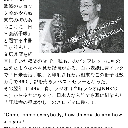
敗戦のショッ
ク冷めやらぬ
東京の街のあ
ちこちに「日
米会話手帳」
と題する小冊
子が並んだ。
文房具店を経
営していた叔父の店 で、私もこのパンフレットに毛の
生えたような本を見た記憶がある。白い表紙に青インク
で「日米会話手帳」と印刷されたお粗末なこの冊子は数
カ月で360万 部を売る大ベストセラーとなった。
その翌年（1946）春、ラジオ（当時ラジオはNHKの
み）から夕方になると、日本人なら誰でも耳に馴染んだ
「証城寺の狸ばやし」のメロディに乗って、
“Come, come everybody, how do you do and how
are you !