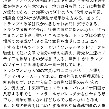
現在、アメリカの連邦政府は上下両院とも共和党が過半
数を押さえる与党であり、地方政府も同じように共和党
が優勢である。州知事では50州のうち35州 が共和党、
州議会では24州が共和党が過半数を占める。従って、
トランプの政策は良かれ悪しかれ容易に実行できる。
トランプ政権の特長は、従来の政治に捉われない、従っ
てまことに予測し難いところにある。トランプは公式な
場所での演説や記者会見で意見を表明しコミュ ニケー
トするよりもツイッターというソシャルネットワークを
駆使して短い文章で自分の考えを訴え、野党や主流のメ
デイアを攻撃するのが得意である。世界中 がトランプ
のツイートに固唾を飲み一喜一憂している。
トランプという人物の本質は前回にもお話しした通り、
「ディ-ルメーカー」である。政治的信条や原理原則は
何も持たず、ひたすら自分に有利な結果のみを 求め
る。例えば、中東和平はイスラエル・パレスチナ両国が
共存する形でも、イスラエルがパレスチナを併合する形
でも、紛争が無くなればどちらでも構わない と考え
る。各省の長官をはじめとする高官や最高裁判事の人事