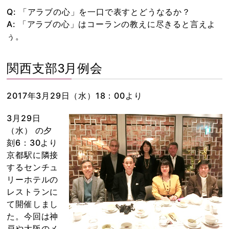
Q: 「アラブの心」を一口で表すとどうなるか？
A: 「アラブの心」はコーランの教えに尽きると言えよ
ぅ。
関西支部3月例会
2017年3月29日（水）18：00より
3月29日
（水） の夕
刻6：30より
京都駅に隣接
するセンチュ
リーホテルの
レストランに
て開催しまし
た。今回は神
戸や大阪のメ