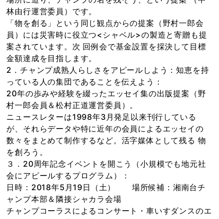
林由行運営委員）です。
「物を創る」という同じ観点からの提案（野村一郎会
員）には災害時に役立つ<シャベル>の製造と寄贈も提
案されています。次 回例会で基金設置を採決して目標
金額達成を目指します。
2．チャンプ成熟人らしさをアピールしよう：知恵を持
っている人の集団であることを伝えよう：
20年の歩みや経験を綴ったエッセイ集の出版提案（野
村一郎会員＆松村正道運営委員）。
ニュースレターは1998年3月発足以来刊行している
が、それらデータや特に近年の会員によるエッセイの
数々をまとめて制作するなど。活字媒体として残る 物
を創ろう。
３．20周年記念イベントを開こう（小規模でも地元社
会にアピールするプログラム）：
日時：2018年5月19日（土） 場所候補：湘南台チ
ャンプ本部＆隣接シャカラ会場
チャンプコーラスによるコンサート・車いすダンスのエ