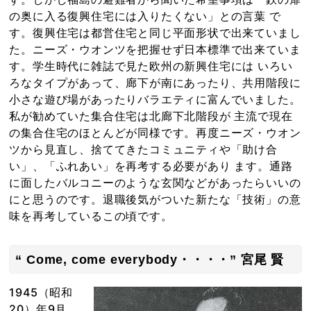
の奥に入る復興住宅には入りたくない」との言葉 で
す。復興住宅は都営住宅と同じ平面形状で出来ていまし
た。ニーズ・ウオンツを把握せず日本標準で出来ていま
す。学生時代に雑誌で見た欧州の新興住宅には いろい
ろなタイプがあって、廊下が南にあったり、共用階段に
小さな遊び場があったりバラエティに富んでいました。
私が勧めていた集合住宅は北廊下北階段が 主流で現在
の集合住宅のほとんどが同様です。再度ニーズ・ウオン
ツから見直し、捨ててきたコミュニティや「助け合
い」、「ふれあい」を再考する必要があり ます。通路
に面したバルコニーのような玄関などがあったらいいの
にと思うのです。退職後気がついた新たな「技術」の意
味を再考しているこの頃です。
“ Come, come everybody・・・・” 宮尾 賢
1945（昭和
20）年9月、