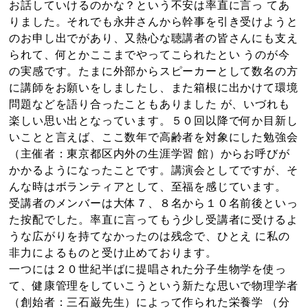
お話していけるのかな？という不安は率直に言っ てあ
りました。それでも永井さんから幹事を引き受けようと
のお申し出でがあり、又熱心な聴講者の皆さんにも支え
られて、何とかここまでやってこられたとい うのが今
の実感です。たまに外部からスピーカーとして数名の方
に講師をお願いをしましたし、また箱根に出かけて環境
問題などを語り合ったこともありました が、いづれも
楽しい思い出となっています。５０回以降で何か目新し
いことと言えば、ここ数年で高齢者を対象にした勉強会
（主催者：東京都区内外の生涯学習 館）からお呼びが
かかるようになったことです。講演会としてですが、そ
んな時はボランティアとして、至福を感じています。
受講者のメンバーは大体７、８名から１０名前後といっ
た按配でした。率直に言ってもう少し受講者に受けるよ
うな広がりを持てなかったのは残念で、ひとえ に私の
非力によるものと受け止めております。
一つには２０世紀半ばに提唱された分子生物学を使っ
て、健康管理をしていこうという新たな思いで物理学者
（創始者：三石巌先生）によって作られた栄養学 （分