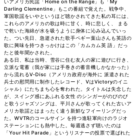
いアメリカ民謡「Home on the Range」も「My
Darling Clementine」もこの番組で覚えた。戦争中、
軍国歌謡をいやというほど聴かされてきた私の耳には、
これらのアメリカの歌は時に甘く、時に悲しく、 まる
で乾いた海綿が水を吸うように身体に沁み込んでいっ
た。つい先日、急逝された歌手ペギー葉山さんも英語の
歌に興味を持つきっかけはこの「カムカム英 語」だっ
たと後年聞かされた。
ある日、私は当時、雪谷に住む友人の家に遊びに行き、
立派な電蓄（我が家には手巻きの蓄音機しかなかった）
から流れるV-Disc（アメリカ政府が海外に 派遣された
兵士の慰問用に制作したレコード、VはVictoryのイニ
シャル）にたちまち心を奪われた。タイトルは失念した
が、スイング感にあふれる女性 のシンガーがのびのび
と歌うジャズソングは、平川さんが歌ってくれた古いア
メリカ歌謡とはまったく違う新鮮なフイーリングだっ
た。WVTRのコールサイン を持つ進駐軍向けのラジオ
ステーションにも熱中した。毎週逃さず聴いたのは
「Your Hit Parade」というリスナーの投票で選ばれた