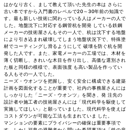
はかなり古く、まして教えて頂いた先生の本は さらに
古い本ですから入門書のレベルで20～30年前の知識で
す。最も新しい技術に関わっている人はメーカーの人で
した。地盤沈下に対応する鋼管杭を開発 している鉄鋼
メーカーの技術屋さんもその一人で、杭は沈下する地盤
により引き込まれ破壊してしまう地盤状況下で、特殊塗
材でコーティングし滑るようにして 破壊を防ぐ杭を開
発した人です。また、家電メーカーの工場では、木材を
薄く切断し、きれいな木目を作り出し、高価な選別され
た板と同様の模様で、表面強度 も高い製品を作ってい
る人もその一人でした。
ニーズ・ウオンツを把握し、安く安全に構成できる建築
計画を図面化することが重要で、社内の事務屋さんには
しっかりした「ニーズ・ウオンツ」を聞き、発 注先の
設計者や施工者の技術屋さんには「現代科学を駆使して
実施してほしい」と願っていました。現代科学を使えば
コストダウンが可能な工法も生まれていま した。
マンションの要素にプライバシーの確保は重要事項で
す。しかし福島の避難者から聞いた希望事項は「鉄の扉