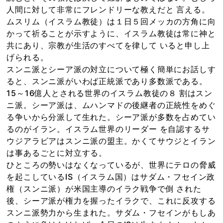
人間に対して非常にフレンドリーな教えだと 言える。
ムスリム（イスラム教徒）は１日５回メッカの方角に向
かって祈ることが示すように、イスラム教徒は常に神と
共にあり、宗教が生活のすべてを律して いると申し上
げられる。
スンニ派とシーア派の対立について極く簡単にお話しす
ると、スンニ派がいわば正統派であり多数派である。
15～16億人とされる世界のイスラム教徒の８ 割はスン
ニ派。シーア派は、ムハンマドの後継者の正統性をめぐ
る争いから分派して生れた。シーア派が多数を占めてい
るのがイラン。イスラム世界のリーダー を自認するサ
ウジアラビアはスンニ派の盟主。かくてサウジとイラン
は事あるごとに対立する。
ひところの勢いはなくなっているが、世界にテロの脅威
を起こしているIS（イスラム国）はサダム・フセイン政
権（スンニ派）が米国主導のイラク戦争で倒 された
後、シーア派が権力を握ったイラクで、これに反攻する
スンニ派勢力から生まれた。サダム・フセインがもしあ