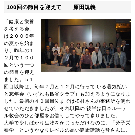
100回の節目を迎えて 原田規義
「健康と栄養
を考える会」
は２００６年
の夏から始ま
り、昨年の１
２月で１００
回という一つ
の節目を迎え
ました。５１
回目以降は、毎年７月と１２月に行って いる暑気払い
と忘年会（いずれも四谷クラブ）も加えるようになりま
した。最初の４０回目位までは松村さんの事務所を使わ
せていただきましたが、それ以降の 後半は日本ルーテ
ル教会のひと部屋をお借りしてやって参りました。
大学で少しばかり生物をかじっただけなのに、「分子栄
養学」というかなりレベルの高い健康講話を皆さんに、