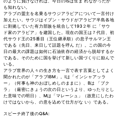
のように負けなければ、今日のISは生ま れなかったか
も知れない。
アラブの盟主を名乗るサウジアラビアについて一言付け
加えたい。サウジはイブン・サウドがアラビア半島各地
に割拠していた有力部族を統合して193２年 に「サウ
ド家のアラビア」を建国した。現在の国王は７代目、初
代サウド王の25番目（王位継承順）の息子サルマン王
である（先日、来日して話題を呼ん だ）。この国の今
日の最大の課題は如何に石油依存の経済から脱却するか
である。そのために国を挙げて新しい国づくりに励んで
いる。
アラブ世界の人々の生き方を一言で表す言葉としてよく
聞かれたのが「アラブIBM」。Iは「インシャアッラ
ー」（何事も神のおぼしめしのままに）、Bは 「ブク
ラ」（厳密にきょうの次の日というより、ゆったりとし
た意味での明日）、Mは「マレーシュ」（故意にしたわ
けではないから、の意を込めて仕方がな い）である。
スピーチ終了後のQ&A: