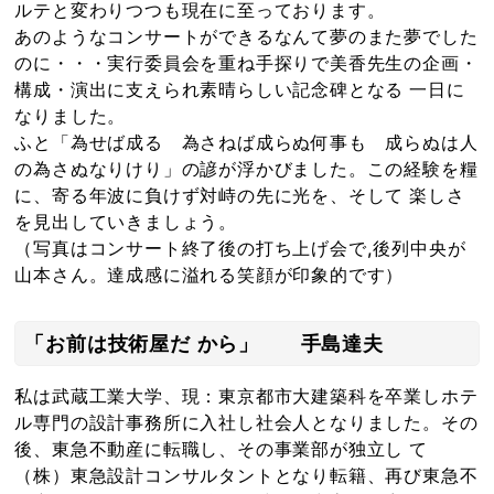
ルテと変わりつつも現在に至っております。
あのようなコンサートができるなんて夢のまた夢でした
のに・・・実行委員会を重ね手探りで美香先生の企画・
構成・演出に支えられ素晴らしい記念碑となる 一日に
なりました。
ふと「為せば成る 為さねば成らぬ何事も 成らぬは人
の為さぬなりけり」の諺が浮かびました。この経験を糧
に、寄る年波に負けず対峙の先に光を、そして 楽しさ
を見出していきましょう。
（写真はコンサート終了後の打ち上げ会で,後列中央が
山本さん。達成感に溢れる笑顔が印象的です）
「お前は技術屋だ から」 手島達夫
私は武蔵工業大学、現：東京都市大建築科を卒業しホテ
ル専門の設計事務所に入社し社会人となりました。その
後、東急不動産に転職し、その事業部が独立し て
（株）東急設計コンサルタントとなり転籍、再び東急不