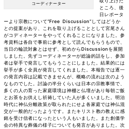
取り上げた
コーディナーター
ところ、後
日レポータ
ーより宗教について”Free Discussion”してはどうか
との提案があり、これを取り上げることとして宮尾さん
がコディネーターをやってくれることになりました。参
考資料は各自で事前に参考として読んでもらうもので、
当日の輪読対象とはせず、初めからDiscussionを展開
しました。先ずコーディネーターが総論的話をし、参加
者は挙手で発言してもらうことにしました。結果的には
挙手が多く全員が発言してくれました。本報告では逐一
の発言内容は記載できませんが、概略の流れは次のよう
なものでした。討論の半分くらいは日本の宗教事情で、
多くの人の育った家庭環境は神棚と仏壇があり毎朝ご飯
とお茶をお供えし祈祷していた人が多くいました。明治
時代に神仏分離政策が取られたにせよ各家庭では神仏混
交が一般的だったようです。またキリスト教の教えに感
銘を受け信者になったという人もいました。また創価学
会の特異な葬儀の様子についても発言がありました。次