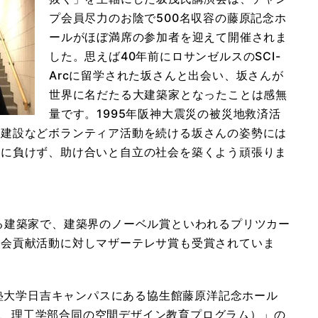
プ会員尽力のお陰で500名収容の藤原記念ホ
ールがほぼ満席の参加者を迎えて開催されま
した。思えば40年前にロサンゼルスのSCI-
Arcに留学された坂さんと出会い、坂さんが
世界に名だたる大建築家となったことは感無
量です。1995年阪神大震災の被災地救済活
宅建設などボランティア活動を続ける坂さんの姿勢には
んに負けず、助け合いと自立の社会を築くよう頑張りま
る建築家で、建築界のノーベル賞といわれるプリツカー
社会貢献活動に対しマザーテレサ賞も受賞されていま
義塾大学日吉キャンパスにある協生館藤原洋記念ホール
re（SFC、理工学部合同の空間デザイン教育プログラム）」の