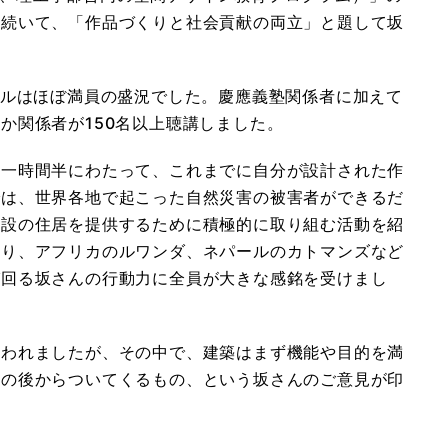
き続いて、「作品づくりと社会貢献の両立」と題して坂
ールはほぼ満員の盛況でした。慶應義塾関係者に加えて
か関係者が150名以上聴講しました。
約一時間半にわたって、これまでに自分が設計された作
では、世界各地で起こった自然災害の被害者ができるだ
仮設の住居を提供するために積極的に取り組む活動を紹
より、アフリカのルワンダ、ネパールのカトマンズなど
び回る坂さんの行動力に全員が大きな感銘を受けまし
行われましたが、その中で、建築はまず機能や目的を満
その後からついてくるもの、という坂さんのご意見が印