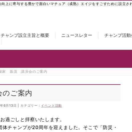
の向上に寄与する豊かで面白いマチュア（成熟）エイジをすごすために設立さ
チャンプ設立主旨と概要
ニュースレター
チャンプ活動
築家 坂茂 講演会のご案内
会のご案内
8年6月13日
カテゴリー :
イベント活動
くお過ごしと拝察いたします。
ア団体チャンプが20周年を迎えました。そこで「防災・