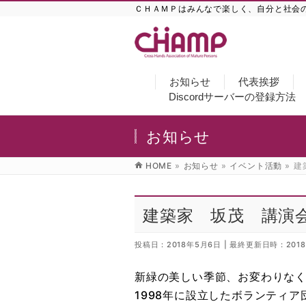
ＣＨＡＭＰはみんなで楽しく、自分と社会
お知らせ
代表挨拶
Discordサーバーの登録方法
お知らせ
HOME
»
お知らせ
»
イベント活動
»
建
建築家 坂茂 講演
投稿日 : 2018年5月6日
最終更新日時 : 201
新緑の美しい季節、お変わりな
1998年に設立したボランティ