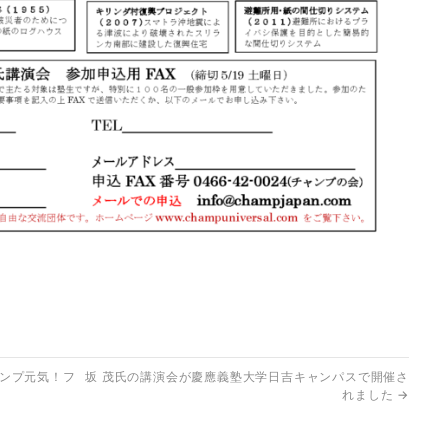
ャンプ元気！フ
坂 茂氏の講演会が慶應義塾大学日吉キャンパスで開催さ
れました
→