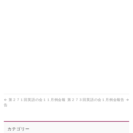
←
第２７１回英語の会１１月例会報
第２７３回英語の会１月例会報告
→
告
カテゴリー