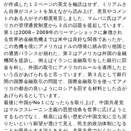
が作成した１２ページの英文を輪読はせず、ミリアムさ
ん自身がコメントを加えながら読み上げ、意見やコメン
トのある人がその都度発言しました。マムバニ氏はアメ
リカの管理通貨制度から３点の話題を提起しています。
第１は2008～2009年のリーマンショックに象徴され
る世界的金融危機までは米中は良好な関係であったが、
この危機を境にアメリカはドルの増発に踏み切り他国と
の通貨バランスが崩れた。第２はアメリカは外国の金融
機関を提訴し、例えばイランに金融取引をした銀行に罰
金を科し、外国の取引にアメリカのルールを適用したと
いう点があげられると言っています。第３点として銀行
間の国際金融取引の問題で、国際金融取引を使ってアメ
リカの都合の良いようにロシアを罰する材料とした点が
あげられるとしています。
最後に中国がNo１になったらを取り上げ、中国共産党
はマルクスレーニン主義の思想信条を世界に広げようと
するものでなく、根底には長い歴史の中国文化に立ち戻
りたいという願望が透けて見え、民主的政治体制になる
ことが最良とする説もあるが、共産主義でなくなったら