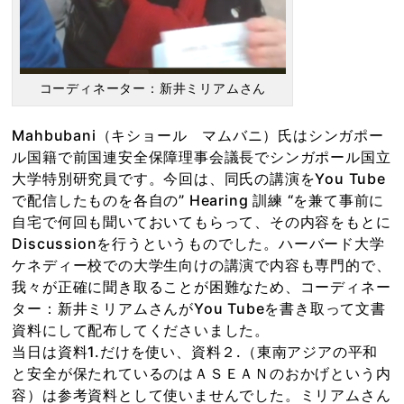
コーディネーター：新井ミリアムさん
Mahbubani（キショール マムバニ）氏はシンガポー
ル国籍で前国連安全保障理事会議長でシンガポール国立
大学特別研究員です。今回は、同氏の講演をYou Tube
で配信したものを各自の” Hearing 訓練 “を兼て事前に
自宅で何回も聞いておいてもらって、その内容をもとに
Discussionを行うというものでした。ハーバード大学
ケネディー校での大学生向けの講演で内容も専門的で、
我々が正確に聞き取ることが困難なため、コーディネー
ター：新井ミリアムさんがYou Tubeを書き取って文書
資料にして配布してくださいました。
当日は資料1.だけを使い、資料２.（東南アジアの平和
と安全が保たれているのはＡＳＥＡＮのおかげという内
容）は参考資料として使いませんでした。ミリアムさん